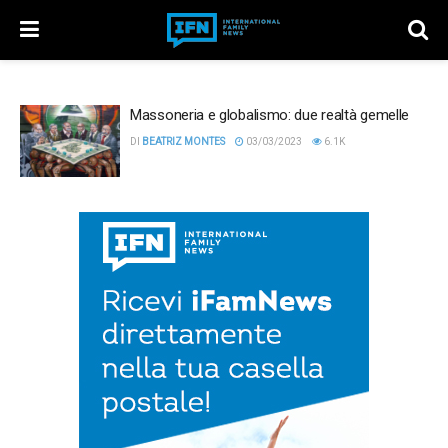
Massoneria e globalismo: due realtà gemelle
DI
BEATRIZ MONTES
03/03/2023
6.1K