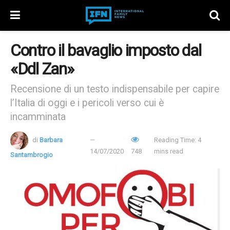
Contro il bavaglio imposto dal
«Ddl Zan»
Recensione di un testo indispensabile per capire
l’Italia di oggi e i pericoli verso cui è
incamminata
di
Barbara
Reading Time: 4
14/07/2020
748
mins read
Santambrogio