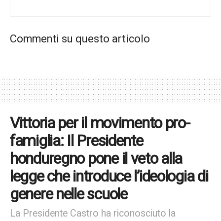
Mentre si sottopone al trattamento, rimane impegnato ad
adempiere alle sue responsabilità e a servire le persone
che rappresenta.
Commenti su questo articolo
Tags:
Partito Repubblicano
Steve Scalise
Vittoria per il movimento pro-
famiglia: Il Presidente
honduregno pone il veto alla
legge che introduce l’ideologia di
genere nelle scuole
La Presidente Castro ha riconosciuto la