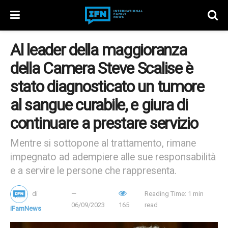
Al leader della maggioranza
della Camera Steve Scalise è
stato diagnosticato un tumore
al sangue curabile, e giura di
continuare a prestare servizio
Mentre si sottopone al trattamento, rimane
impegnato ad adempiere alle sue responsabilità
e a servire le persone che rappresenta.
di
Reading Time: 1 min
06/09/2023
165
read
iFamNews