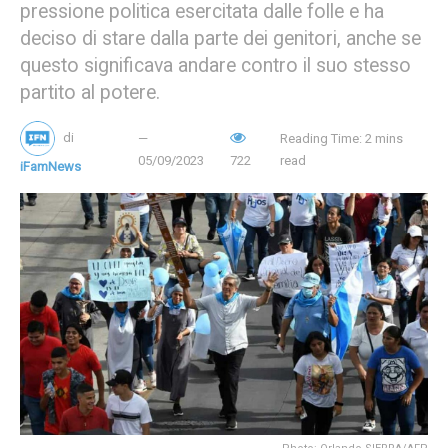
pressione politica esercitata dalle folle e ha
deciso di stare dalla parte dei genitori, anche se
questo significava andare contro il suo stesso
partito al potere.
di
Reading Time: 2 mins
05/09/2023
722
read
iFamNews