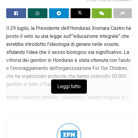
Photo: Orlando SIERRA/AFP
Il 29 luglio, la Presidente dell’Honduras Xiomara Castro ha
posto il veto su una legge sull'”educazione integrale” che
avrebbe introdotto l’ideologia di genere nelle scuole,
sfidando l’idea che il sesso biologico sia significativo. La
vittoria dei genitori in Honduras è stata ottenuta con l’aiuto
e l’incoraggiamento dell’organizzazione For Our Children,
che ha organizzato proteste che hanno coinvolto 50.000
genitori in tutto il Paese.
Leggi tutto
Anche i vescovi cattolici, i sacerdoti, i leader religiosi e i
pastori evangelici hanno espresso il loro sostegno alle
proteste, distinguendo la situazione honduregna da altre in
cui i leader religiosi sono rimasti in silenzio quando i
movimenti pro-famiglia hanno chiesto la loro assistenza.