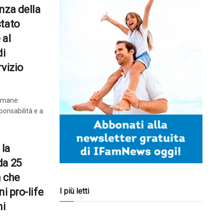
nza della
stato
 al
di
rvizio
rimane
onsabilità e a
 la
da 25
n che
i pro-life
I più letti
ni