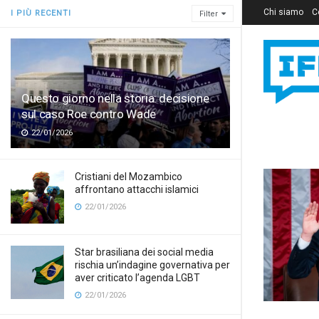
Chi siamo
C
I PIÙ RECENTI
Filter
Questo giorno nella storia: decisione
sul caso Roe contro Wade
22/01/2026
Cristiani del Mozambico
affrontano attacchi islamici
22/01/2026
Star brasiliana dei social media
rischia un’indagine governativa per
aver criticato l’agenda LGBT
22/01/2026