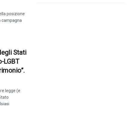
ella posizione
ova campagna
egli Stati
ro-LGBT
rimonio”.
re legge (e
Stato
siasi