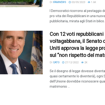
DI
IFAMNEWS
03/09/2023
1.6K
I Democratici ricorrono al pestaggio d
pro-vita dei Repubblicani in una nu
pubblicitaria, mirata agli Stati in bilico.
Con 12 voti repubblicani
voltagabbana, il Senato d
Uniti approva la legge p
sul “non rispetto del mat
DI
CATO
27/12/2022
2K
Se il disegno di legge dovesse diventa
quasi certamente lo diventerà), ogni 
dell'Unione dovrebbe riconoscere qual
matrimonio ...