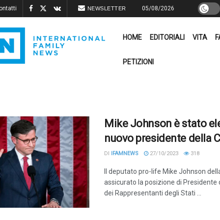
ontatti
05/08/2026
NEWSLETTER
HOME
EDITORIALI
VITA
F
PETIZIONI
Mike Johnson è stato el
nuovo presidente della 
DI
IFAMNEWS
27/10/2023
318
Il deputato pro-life Mike Johnson dell
assicurato la posizione di Presidente
dei Rappresentanti degli Stati ...