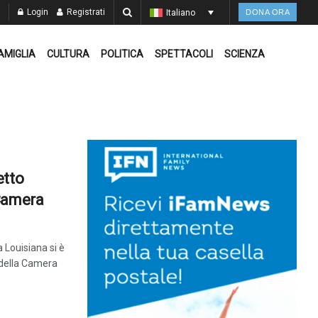
Login
Registrati
Italiano
DONA ORA
AMIGLIA
CULTURA
POLITICA
SPETTACOLI
SCIENZA
etto
Camera
a Louisiana si è
 della Camera