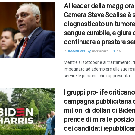
Al leader della maggiora
Camera Steve Scalise è 
diagnosticato un tumore
sangue curabile, e giura 
continuare a prestare se
DI
IFAMNEWS
06/09/2023
165
Mentre si sottopone al trattamento, 
impegnato ad adempiere alle sue resp
servire le persone che rappresenta.
I gruppi pro-life criticano
campagna pubblicitaria 
milioni di dollari di Bide
prende di mira le posizion
dei candidati repubblica