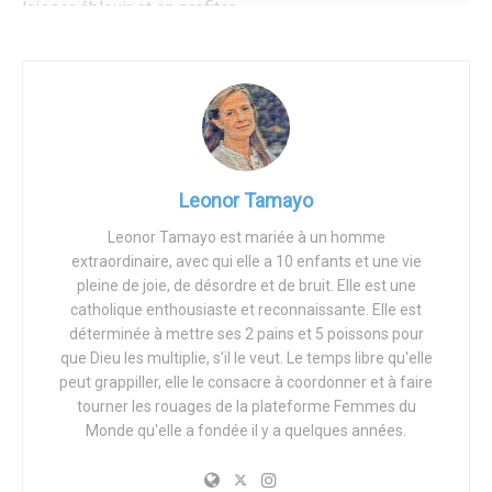
laisser éblouir et en profiter.
La mère est l’âme et le centre d’une famille. Que cela nous
plaise ou non, c’est ainsi. Une mère marque le
thermomètre de la joie et de la vie à la maison. Je ne
pense pas pouvoir me permettre d’être de mauvaise
humeur, parce qu’alors tout le monde est de mauvaise
humeur ou il y a comme un silence. Et cela, pour moi
Leonor Tamayo
personnellement, est un privilège car cela me permet de
Leonor Tamayo est mariée à un homme
m’améliorer plus facilement. Je dois sourire pour eux, je
extraordinaire, avec qui elle a 10 enfants et une vie
dois surmonter ma fierté ou mon tempérament pour eux, je
pleine de joie, de désordre et de bruit. Elle est une
dois être à l’écoute, aimant, patiente et tendre pour eux. Et
catholique enthousiaste et reconnaissante. Elle est
déterminée à mettre ses 2 pains et 5 poissons pour
cela étant, je trouve cela beaucoup plus facile.
que Dieu les multiplie, s'il le veut. Le temps libre qu'elle
peut grappiller, elle le consacre à coordonner et à faire
Ils me regardent toujours, d’une manière ou d’une autre,
tourner les rouages de la plateforme Femmes du
quelqu’un vous regarde toujours et vous observe, vous
Monde qu'elle a fondée il y a quelques années.
êtes leur exemple, et ils vous imitent toujours. Donc vous
ne pouvez pas critiquer, vous ne pouvez pas claquer les