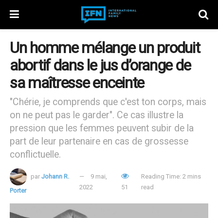
Un homme mélange un produit
abortif dans le jus d’orange de
sa maîtresse enceinte
"Chérie, je comprends que c'est ton corps, mais
on ne peut pas le garder". Ce cas illustre la
pression que les femmes peuvent subir de la
part de leur partenaire en cas de grossesse
conflictuelle.
par
Johann R.
9 mai,
Reading Time: 2 mins
2022
51
read
Porter