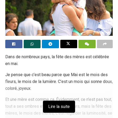
par le père de l’enfant et ne peuvent pas décider librement
de leur progéniture.
La jeune femme a perdu son enfant le jour de Noël lors
d’une fausse couche, qui ne serait toutefois pas liée aux
boissons mélangées à la mifespristone.
Tags:
avortement
mifepristone
Protection of life
Royaume-Uni
Dans de nombreux pays, la fête des mères est célébrée
en mai.
Je pense que c’est beau parce que Mai est le mois des
fleurs, le mois de la lumière. C’est un mois qui sonne doux,
coloré, joyeux.
Et une mère est comme ça. Évidemment, ce n’est pas tout,
tout a ses ombres et ses clairs-obscurs, mais la fête des
Lire la suite
mères, le mois des mères, c’est regarder la luminosité, se