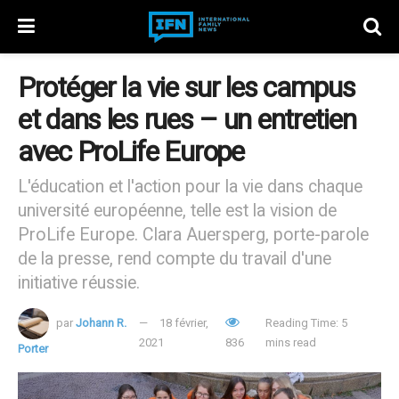
Protéger la vie sur les campus
et dans les rues – un entretien
avec ProLife Europe
L'éducation et l'action pour la vie dans chaque
université européenne, telle est la vision de
ProLife Europe. Clara Auersperg, porte-parole
de la presse, rend compte du travail d'une
initiative réussie.
par
Johann R.
18 février,
Reading Time: 5
2021
836
mins read
Porter