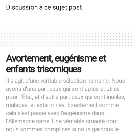
que nous voulons établir une coopération et une
Discussion à ce sujet post
collaboration avec les associations déjà existantes, et
quant aux pays où les organisations de protection de la
vie n’existent pas, nous voulons nous impliquer
directement !
Outre le travail en réseau avec d’autres groupes pro-vie, à
quoi ressemble votre travail en particulier ?
Avortement, eugénisme et
enfants trisomiques
Une part importante de notre travail consiste à créer des
groupes d’étudiants et à soutenir leurs actions dans les
Il s'agit d'une véritable sélection humaine. Nous
universités, les écoles et les villes. Nous fournissons à
avons d'une part ceux qui sont aptes et utiles
ces jeunes les connaissances et le matériel nécessaires
pour l'État, et d'autre part ceux qui sont inutiles,
pour qu’ils puissent atteindre les gens dans leur
malades, et exterminés. Exactement comme
environnement immédiat par le biais de diverses
cela s'est passé avec l'eugénisme dans
campagnes.
l'Allemagne nazie. Une véritable cruauté dont
En outre, ProLife Europe propose des « LifeTALKS », dans
nous sommes complices si nous gardons le
le cadre desquels nous organisons deux unités