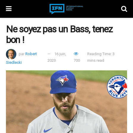
Ne soyez pas un Bass, tenez
bon !
par
Robert
16 juin,
Reading Time: 3
2023
700
mins read
Siedlecki