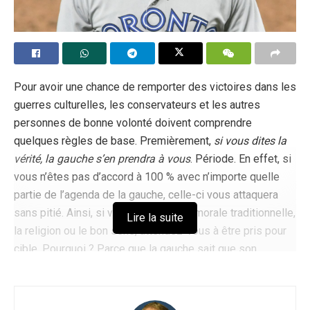
Pour avoir une chance de remporter des victoires dans les
guerres culturelles, les conservateurs et les autres
personnes de bonne volonté doivent comprendre
quelques règles de base. Premièrement,
si vous dites la
vérité, la gauche s’en prendra à vous
. Période. En effet, si
vous n’êtes pas d’accord à 100 % avec n’importe quelle
partie de l’agenda de la gauche, celle-ci vous attaquera
sans pitié. Ainsi, si vous défendez la morale traditionnelle,
Lire la suite
la religion ou le bon sens, attendez-vous à être pris pour
cible. Pourquoi ? Parce que la gauche sait que son
idéologie est un château de cartes qui s’écroulera si l’on
permet à la vérité d’entrer sur la place publique. Lisez
l’essai du dissident tchèque Vaclav Havel
intitulé « Le