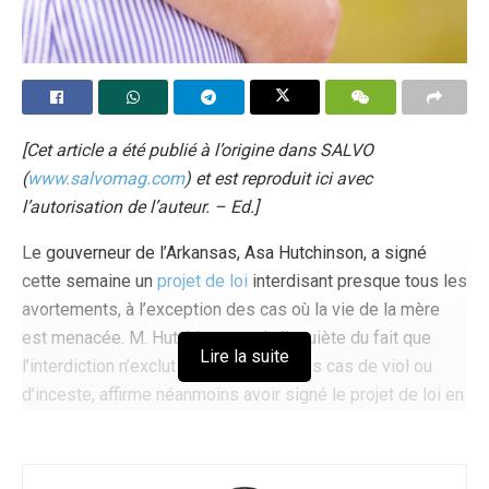
[Cet article a été publié à l’origine dans SALVO
(
www.salvomag.com
) et est reproduit ici avec
l’autorisation de l’auteur. – Ed.]
Le gouverneur de l’Arkansas, Asa Hutchinson, a signé
cette semaine un
projet de loi
interdisant presque tous les
avortements, à l’exception des cas où la vie de la mère
est menacée. M. Hutchinson, qui s’inquiète du fait que
Lire la suite
l’interdiction n’exclut pas également les cas de viol ou
d’inceste, affirme néanmoins avoir signé le projet de loi en
raison de son « soutien législatif écrasant » et de ses
« convictions sincères et anciennes en faveur de la vie ».
L’interdiction devrait entrer en vigueur plus tard cet été,