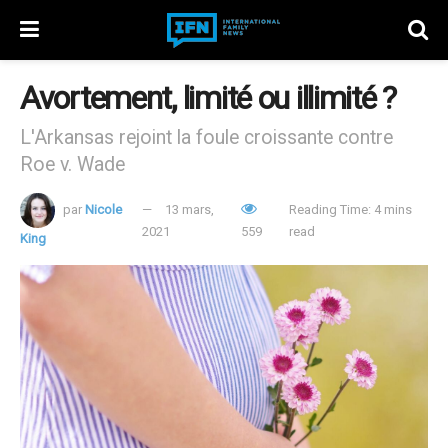
Avortement, limité ou illimité ?
L'Arkansas rejoint la foule croissante contre
Roe v. Wade
par
Nicole
13 mars,
Reading Time: 4 mins
2021
559
read
King