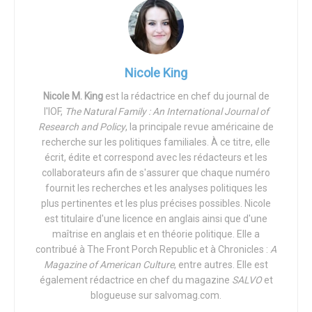
bien que les opposants aient juré de la bloquer.
L’Arkansas a ainsi rejoint les rangs de quelque 14 États où
les législateurs ont proposé d’interdire l’avortement
rien
Nicole King
que cette année
, et d’un nombre encore plus grand d’États
qui ont mis en place des « lois de déclenchement » pour
Nicole M. King
est la rédactrice en chef du journal de
l'IOF,
The Natural Family : An International Journal of
interdire immédiatement les avortements si
Roe
était
Research and Policy
, la principale revue américaine de
annulé. Les partisans du projet de loi de l’Arkansas
recherche sur les politiques familiales. À ce titre, elle
espèrent que la législation de cette semaine donnera à la
écrit, édite et correspond avec les rédacteurs et les
Cour Suprême l’occasion de revoir
Roe
, bien qu’au moins
collaborateurs afin de s'assurer que chaque numéro
un avocat pro-vie ait
conseillé de s’opposer à
une telle
fournit les recherches et les analyses politiques les
législation. James Bopp, avocat général de National Right
plus pertinentes et les plus précises possibles. Nicole
est titulaire d'une licence en anglais ainsi que d'une
to Life, a écrit une lettre à Hutchinson pour lui déconseiller
maîtrise en anglais et en théorie politique. Elle a
une telle remise en cause, arguant qu’il n’était « pas du
contribué à The Front Porch Republic et à Chronicles :
A
tout clair » que la majorité conservatrice actuelle de la
Magazine of American Culture
, entre autres. Elle est
Cour Suprême soit suffisante pour renverser
Roe
. « En
également rédactrice en chef du magazine
SALVO
et
l’absence d’une telle majorité », poursuit Bopp, « une
blogueuse sur salvomag.com.