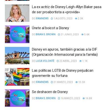
La ex actriz de Disney Leigh-Allyn Baker pasa
de ser proabortista a «provida»
DE
IFAMNEWS
1 AGOSTO, 2023
2.3K
Únete al boicot a Disney
DE
BRIAN S. BROWN
21 JUNIO, 2023
5.6K
Disney en apuros, también gracias a la OIF
(Organización Internacional para la familia)
DE
LUCA VOLONTÈ
23 ABRIL, 2023
1.1K
Las políticas LGTB de Disney perjudican
gravemente su fortuna
DE
IFAMNEWS
31 MARZO, 2023
15.5K
Se deshacen de Disney
DE
BRIAN S. BROWN
16 MARZO, 2023
14.8K