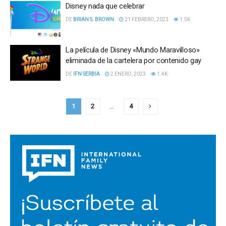
Disney nada que celebrar
DE
BRIAN S. BROWN
21 FEBRERO, 2023
1.5K
La película de Disney «Mundo Maravilloso»
eliminada de la cartelera por contenido gay
DE
IFN SERBIA
2 ENERO, 2023
1.4K
1
2
…
4