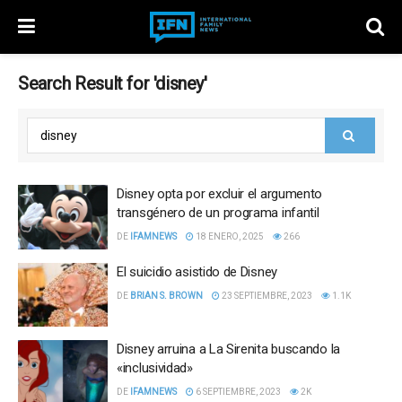
Search Result for 'disney'
Disney opta por excluir el argumento
transgénero de un programa infantil
DE
IFAMNEWS
18 ENERO, 2025
266
El suicidio asistido de Disney
DE
BRIAN S. BROWN
23 SEPTIEMBRE, 2023
1.1K
Disney arruina a La Sirenita buscando la
«inclusividad»
DE
IFAMNEWS
6 SEPTIEMBRE, 2023
2K