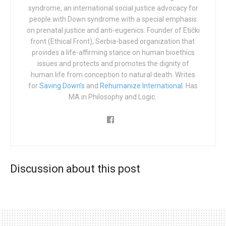
el seguro médico para todos los embarazos. La
syndrome, an international social justice advocacy for
people with Down syndrome with a special emphasis
comunidad alemana del Síndrome de Down, bioeticistas,
on prenatal justice and anti-eugenics. Founder of Etički
antiabortistas y líderes eclesiásticos temen que se
front (Ethical Front), Serbia-based organization that ​​
produzca un aumento del aborto, siendo los bebés con
provides a life-affirming stance on human bioethics
síndrome de Down el principal objetivo. Hablamos con
issues and protects and promotes the dignity of
Cornelia Kaminski sobre esto, y otros temas relacionados
human life from conception to natural death. Writes
con el movimiento antieugenésico y provida en Alemania.
for
Saving Down’s
and
Rehumanize International
. Has
MA in Philosophy and Logic.
Kaminski es la presidenta federal de la organización
Aktion Lebensrecht für Alle (ALfA)
, la más antigua y una de
las más destacadas organizaciones alemanas
provida
.
¿Cuál es el marco legal del aborto eugenésico en
Discussion about this post
Alemania y cuál es la «vía de detección» prenatal habitual?
La ley del aborto dice que, en caso de que se prevea que
la madre va a sufrir daños físicos o psicológicos si lleva
el embarazo a término, se le permite legalmente