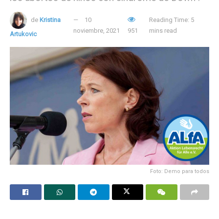
de
Kristina
10
Reading Time: 5
noviembre, 2021
951
mins read
Artukovic
Foto: Demo para todos