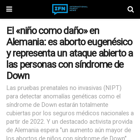
El «niño como daño» en
Alemania: es aborto eugenésico
y representa un ataque abierto a
las personas con síndrome de
Down
Las pruebas prenatales no invasivas (NIPT)
para detectar anomalías genéticas como el
síndrome de Down estarán totalmente
cubiertas por los seguros médicos nacionales a
partir de 2022. Y un destacado activista provida
de Alemania espera "un aumento aún mayor de
los abortos de niños con síndrome de Down".