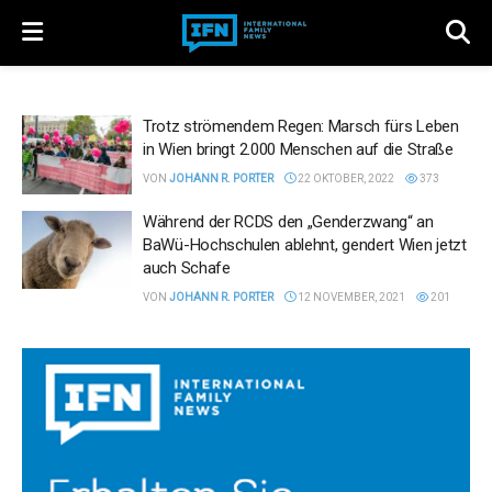
Trotz strömendem Regen: Marsch fürs Leben
in Wien bringt 2.000 Menschen auf die Straße
VON
JOHANN R. PORTER
22 OKTOBER, 2022
373
Während der RCDS den „Genderzwang“ an
BaWü-Hochschulen ablehnt, gendert Wien jetzt
auch Schafe
VON
JOHANN R. PORTER
12 NOVEMBER, 2021
201