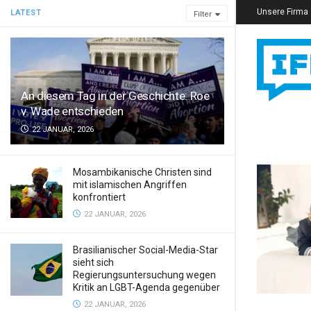
Unsere Firma
LATEST
Filter
An diesem Tag in der Geschichte: Roe
v. Wade entschieden
22 JANUAR, 2026
Mosambikanische Christen sind
mit islamischen Angriffen
konfrontiert
22 JANUAR, 2026
Brasilianischer Social-Media-Star
sieht sich
Regierungsuntersuchung wegen
Kritik an LGBT-Agenda gegenüber
22 JANUAR, 2026