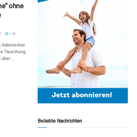
One“ ohne
e
0
1.4K
Italienischer
lte Täuschung
über ...
Beliebte Nachrichten