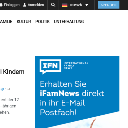
Einloggen
Anmelden
Deutsch
SPENDEN
FAMILIE
KULTUR
POLITIK
UNTERHALTUNG
 Kindern
194
zent der 12-
-jährigen
sehen.