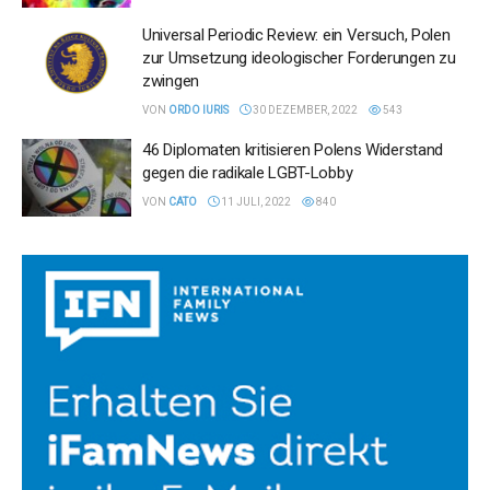
Universal Periodic Review: ein Versuch, Polen
zur Umsetzung ideologischer Forderungen zu
zwingen
VON
ORDO IURIS
30 DEZEMBER, 2022
543
46 Diplomaten kritisieren Polens Widerstand
gegen die radikale LGBT-Lobby
VON
CATO
11 JULI, 2022
840