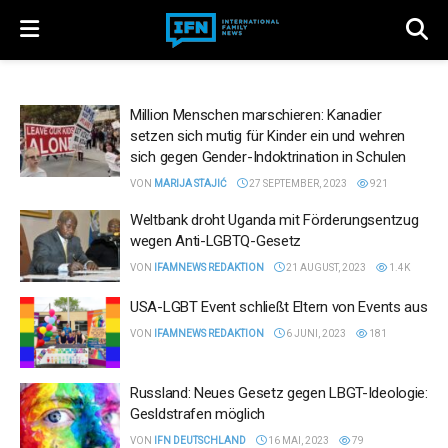
Million Menschen marschieren: Kanadier
setzen sich mutig für Kinder ein und wehren
sich gegen Gender-Indoktrination in Schulen
VON
MARIJA STAJIĆ
27 SEPTEMBER, 2023
921
Weltbank droht Uganda mit Förderungsentzug
wegen Anti-LGBTQ-Gesetz
VON
IFAMNEWS REDAKTION
21 AUGUST, 2023
1.4K
USA-LGBT Event schließt Eltern von Events aus
VON
IFAMNEWS REDAKTION
6 JUNI, 2023
181
Russland: Neues Gesetz gegen LBGT-Ideologie:
Gesldstrafen möglich
VON
IFN DEUTSCHLAND
16 MAI, 2023
79