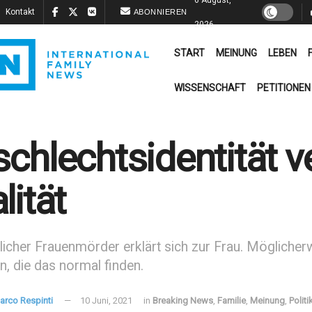
Kontakt
ABONNIEREN
2026
START
MEINUNG
LEBEN
WISSENSCHAFT
PETITIONEN
chlechtsidentität ve
lität
icher Frauenmörder erklärt sich zur Frau. Möglicherw
, die das normal finden.
arco Respinti
10 Juni, 2021
in
Breaking News
,
Familie
,
Meinung
,
Politi