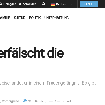
Einloggen
Anmelden
Deutsch
SPENDEN
FAMILIE
KULTUR
POLITIK
UNTERHALTUNG
rfälscht die
eise landet er in einem Frauengefängnis. Es gibt
k
,
Vordergrund
91
Reading Time: 2 mins read