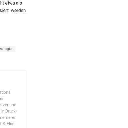
ht etwa als
isiert werden
eologie
ational
der
setzer und
 in Druck-
 mehrerer
S. Eliot,