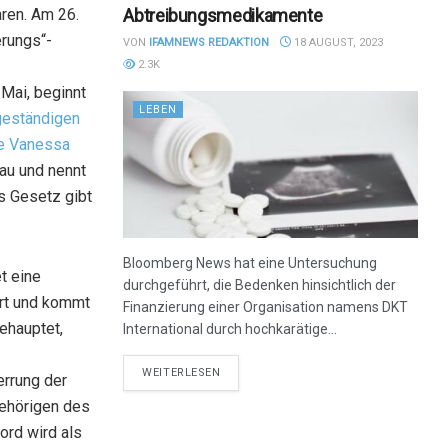
Abtreibungsmedikamente
ren. Am 26.
erungs“-
VON
IFAMNEWS REDAKTION
18 AUGUST, 2023
2.3K
 Mai, beginnt
LEBEN
geständigen
ne Vanessa
rau und nennt
as Gesetz gibt
Bloomberg News hat eine Untersuchung
t eine
durchgeführt, die Bedenken hinsichtlich der
ert und kommt
Finanzierung einer Organisation namens DKT
behauptet,
International durch hochkarätige...
DETAILS
WEITERLESEN
errung der
gehörigen des
ord wird als