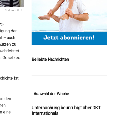
Bild von Flickr
ti-
tigung der
ht – auch
hützen zu
währleistet
es Gesetzes
Beliebte Nachrichten
hichte ist
Auswahl der Woche
von den
inen
Untersuchung beunruhigt über DKT
m eine
Internationals