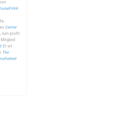
ibon
ussell Kirk
ta,
des
Center
, non-profit
 Mitglied
t
. Er ist
on
The
nsfreiheit