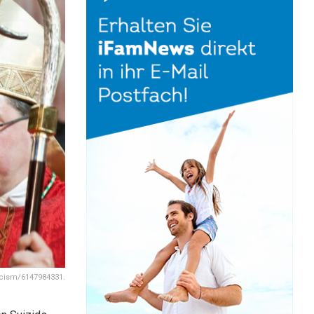
icism/6147984331.