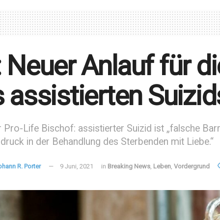
 Neuer Anlauf für di
 assistierten Suizid
r Pro-Life Bischof: assistierter Suizid ist „falsche Ba
sdruck in der Behandlung des Sterbenden mit Liebe.“
ohann R. Porter
9 Juni, 2021
in
Breaking News
,
Leben
,
Vordergrund