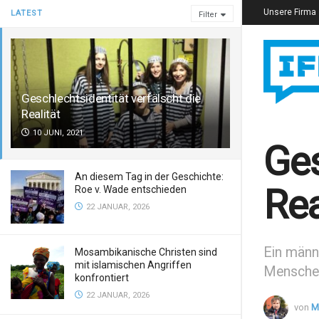
Unsere Firma
LATEST
Filter
Geschlechtsidentität verfälscht die
Realität
10 JUNI, 2021
Ges
An diesem Tag in der Geschichte:
Rea
Roe v. Wade entschieden
22 JANUAR, 2026
Ein männl
Mosambikanische Christen sind
mit islamischen Angriffen
Menschen
konfrontiert
22 JANUAR, 2026
von
M