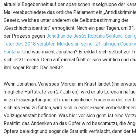
aktuelle Begebenheit auf der spanischen Inselgruppe der Kana
Mai verabschiedete das örtliche Parlament ein „Antidiskrimini
Gesetz, welches unter anderem die Selbstbestimmung der
„Geschlechtsidentität” ermöglicht. Nach ein paar Tagen, am 31.
der Prozess gegen
Jonathan de Jesús Robaina Santana, den 
Täter des 2018 verübten Mordes an seiner 21-jährigen Cousi
Santana
. Und was macht Jonathan? Er erklärt sich selbst zur F
sich jetzt Lorena. Denn auf einmal fühlt er sich weiblich und d
ihm sogar Recht. Das heißt?
Wenn Jonathan, Vanessas Mörder, im Knast landet (ihn erwarte
mögliche Haftstrafe von 27 Jahren), wird er als Lorena inhafti
in ein Frauengefängnis, d.h. ein männlicher Frauenmörder, der 
sich als Frau zu fühlen, wird sich in einer Frauen vorbehaltenen
Vollzugsanstalt befinden. Was hier vor sich geht, ist eine Verz
Realität: das Andenken an das Opfer wird beschmutzt, die An
Opfers beleidigt und sogar die Statistik verfälscht, denn der M