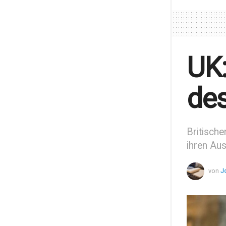
UK:
des
Britische
ihren Au
von
J