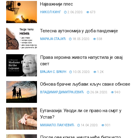
Најважнији плес
НИКОЛ КИНГ
2.06.2020.
673
Телесна аутономија у доба пандемије
МАРИЈА СТАЈИЋ
18.05.2020.
558
Права хероина живота напустила је овај
свет
БРАЈАН С. БРАУН
10.05.2020.
1.2K
Обнова брачне љубави: кључ сваке обнове
ВЛАДИМИР ДИМИТРИЈЕВИЋ
26.04.2020.
940
Еутаназија: Уводи ли се право на смрт у
Устав?
МИХАИЛО ЛАКЧЕВИЋ
14.04.2020.
931
После ове кризе, ништа неће бити исто,