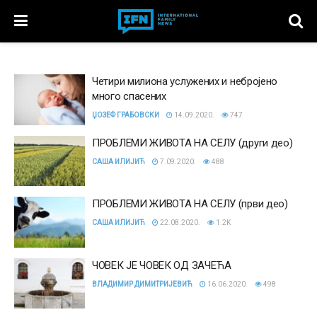
Четири милиона услужених и небројено
много спасених
ЏОЗЕФ ГРАБОВСКИ
14.09.2020.
747
ПРОБЛЕМИ ЖИВОТА НА СЕЛУ (други део)
САША ИЛИЈИЋ
7.09.2020.
488
ПРОБЛЕМИ ЖИВОТА НА СЕЛУ (први део)
САША ИЛИЈИЋ
22.08.2020.
1.2K
ЧОВЕК ЈЕ ЧОВЕК ОД ЗАЧЕЋА
ВЛАДИМИР ДИМИТРИЈЕВИЋ
16.06.2020.
498