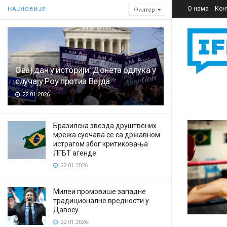
О нама
Кон
НАЈНОВИЈЕ
Филтер
Овај дан у историји: Донета одлука у
случају Роу против Вејда
22.01.2026.
Бразилска звезда друштвених
мрежа суочава се са државном
истрагом због критиковања
ЛГБТ агенде
22.01.2026.
Милеи промовише западне
традиционалне вредности у
Давосу
22.01.2026.