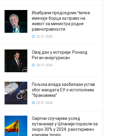
Изабрани председник Чилеа
именује борца за право на
живот за министра родне
равноправности
22.01.2026.
Овај дан у историји: Роналд
Реган инаугурисан
20.01.2026.
Пољска влада заобилази устав
због мандата ЕУ о истополним
“браковима”
20.01.2026.
Смртни случајеви услед
еутаназије у Шпанији порасли за
скоро 30% у 2024: разоткривен
клизави терен