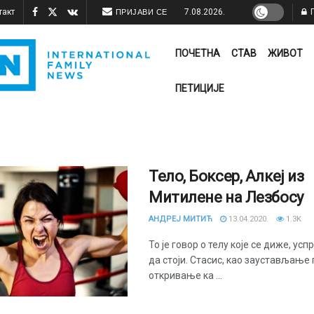
такт
7.08.2026.
П
ПРИЈАВИ СЕ
ПОЧЕТНА
СТАВ
ЖИВОТ
ПЕТИЦИЈЕ
Тело, Боксер, Алкеј из
Митилене на Лезбосу
АНДРЕЈ МИТИЋ
13.04.2020.
1.3K
То је говор о телу које се диже, усп
да стоји. Стасис, као заустављање 
откривање ка ...