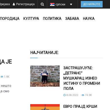
ријава
Регистрација
српски
ДОНИРАЈТЕ
ПОРОДИЦА
КУЛТУРА
ПОЛИТИКА
ЗАБАВА
НАУКА
НАЈЧИТАНИЈЕ:
А ЈЕ
ЗАСТРАШУЈУЋЕ:
„ДЕТРАНС“
1.8K
МУШКАРАЦ ИЗНЕО
ИСТИНУ О ПРОМЕНИ
и нешто
ПОЛА
да смо
8.08.2022.
74.3K
ЕВРО ПРАЈД КРШИ