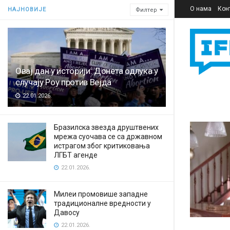
О нама
Кон
НАЈНОВИЈЕ
Филтер
Овај дан у историји: Донета одлука у
случају Роу против Вејда
22.01.2026.
Бразилска звезда друштвених
мрежа суочава се са државном
истрагом због критиковања
ЛГБТ агенде
22.01.2026.
Милеи промовише западне
традиционалне вредности у
Давосу
22.01.2026.