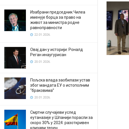
Изабрани председник Чилеа
именује борца за право на
живот за министра родне
равноправности
22.01.2026.
Овај дан у историји: Роналд
Реган инаугурисан
20.01.2026.
Пољска влада заобилази устав
због мандата ЕУ о истополним
“браковима”
20.01.2026.
Смртни случајеви услед
еутаназије у Шпанији порасли за
скоро 30% у 2024: разоткривен
клизави терен