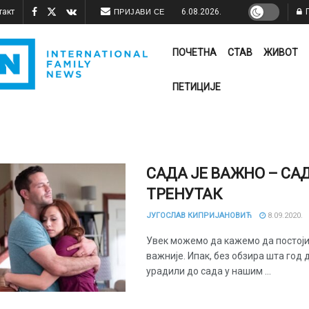
такт
6.08.2026.
П
ПРИЈАВИ СЕ
ПОЧЕТНА
СТАВ
ЖИВОТ
ПЕТИЦИЈЕ
САДА ЈЕ ВАЖНО – САД
ТРЕНУТАК
ЈУГОСЛАВ КИПРИЈАНОВИЋ
8.09.2020.
Увек можемо да кажемо да постој
важније. Ипак, без обзира шта год 
урадили до сада у нашим ...