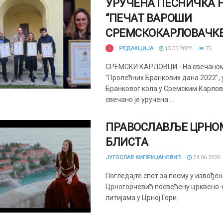
УРУЧЕНА ПЕСНИЧКА 
“ПЕЧАТ ВАРОШИ
СРЕМСКОКАРЛОВАЧКЕ
РЕДАКЦИЈА
15.03.2022.
75
СРЕМСКИ КАРЛОВЦИ - На свечано
"Пролећних Бранкових дана 2022", 
Бранковог кола у Сремским Карло
свечано је уручена ...
ПРАВОСЛАВЉЕ ЦРНО
БЛИСТА
ЈУГОСЛАВ КИПРИЈАНОВИЋ
24.06.2020.
Погледајте спот за песму у извођ
Црногорчевић посвећену црквено
литијама у Црној Гори.