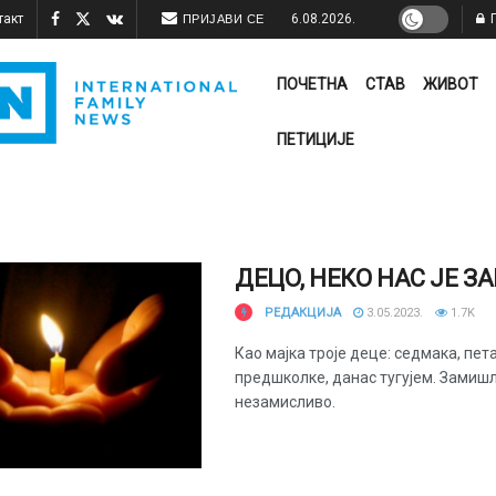
такт
6.08.2026.
П
ПРИЈАВИ СЕ
ПОЧЕТНА
СТАВ
ЖИВОТ
ПЕТИЦИЈЕ
ДЕЦО, НЕКО НАС ЈЕ З
РЕДАКЦИЈА
3.05.2023.
1.7K
Као мајка троје деце: седмака, пет
предшколке, данас тугујем. Замиш
незамисливо.