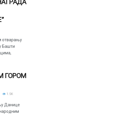
НАГРАДА
”
м отварању
у Башти
вцима,
М ГОРОМ
1.5K
ењу Данице
-народним