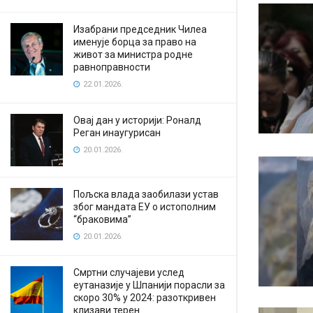
Изабрани председник Чилеа
именује борца за право на
живот за министра родне
равноправности
22.01.2026.
Овај дан у историји: Роналд
Реган инаугурисан
20.01.2026.
Пољска влада заобилази устав
због мандата ЕУ о истополним
“браковима”
20.01.2026.
Смртни случајеви услед
еутаназије у Шпанији порасли за
скоро 30% у 2024: разоткривен
клизави терен