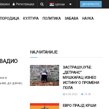
ријава
Регистрација
српски
ДОНИРАЈТЕ
ПОРОДИЦА
КУЛТУРА
ПОЛИТИКА
ЗАБАВА
НАУКА
НАЈЧИТАНИЈЕ:
АВАДИО
ЗАСТРАШУЈУЋЕ:
„ДЕТРАНС“
МУШКАРАЦ ИЗНЕО
ака и
ИСТИНУ О ПРОМЕНИ
љам, до данас,
ПОЛА
8.08.2022.
74.3K
ЕВРО ПРАЈД КРШИ