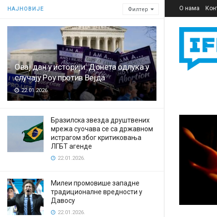
О нама
Кон
НАЈНОВИЈЕ
Филтер
Овај дан у историји: Донета одлука у
случају Роу против Вејда
22.01.2026.
Бразилска звезда друштвених
мрежа суочава се са државном
истрагом због критиковања
ЛГБТ агенде
22.01.2026.
Милеи промовише западне
традиционалне вредности у
Давосу
22.01.2026.