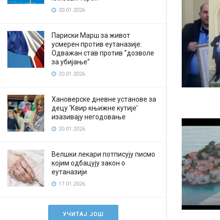
20.01.2026.
Париски Марш за живот
усмерен против еутаназије:
Одважан став против “дозволе
за убијање”
20.01.2026.
Хановерске дневне установе за
децу ‘Квир књижне кутије’
изазивају негодовање
20.01.2026.
Велшки лекари потписују писмо
којим одбацују закон о
еутаназији
17.01.2026.
УЧИТАЈ ЈОШ