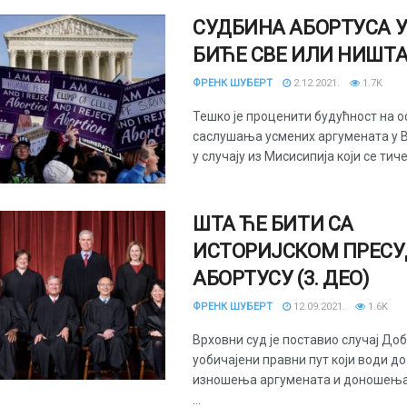
СУДБИНА АБОРТУСА У
БИЋЕ СВЕ ИЛИ НИШТ
ФРЕНК ШУБЕРТ
2.12.2021.
1.7K
Тешко је проценити будућност на о
саслушања усмених аргумената у 
у случају из Мисисипија који се тиче 
ШТА ЋЕ БИТИ СА
ИСТОРИЈСКОМ ПРЕСУ
АБОРТУСУ (3. ДЕО)
ФРЕНК ШУБЕРТ
12.09.2021.
1.6K
Врховни суд је поставио случај Доб
уобичајени правни пут који води д
изношења аргумената и доношења 
...