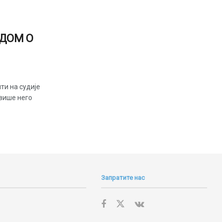
ДОМ О
ти на судије
 више него
Запратите нас