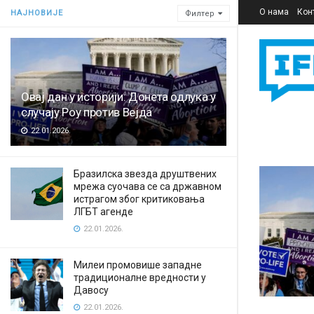
О нама
Кон
НАЈНОВИЈЕ
Филтер
Овај дан у историји: Донета одлука у
случају Роу против Вејда
22.01.2026.
Бразилска звезда друштвених
мрежа суочава се са државном
истрагом због критиковања
ЛГБТ агенде
22.01.2026.
Милеи промовише западне
традиционалне вредности у
Давосу
22.01.2026.