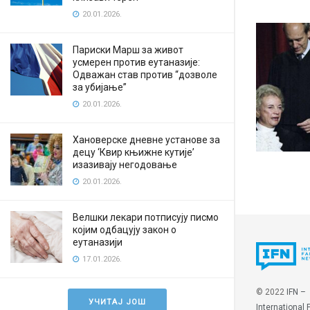
20.01.2026.
Париски Марш за живот
усмерен против еутаназије:
Одважан став против “дозволе
за убијање”
20.01.2026.
Хановерске дневне установе за
децу ‘Квир књижне кутије’
изазивају негодовање
20.01.2026.
Велшки лекари потписују писмо
којим одбацују закон о
еутаназији
17.01.2026.
© 2022
IFN –
УЧИТАЈ ЈОШ
International 