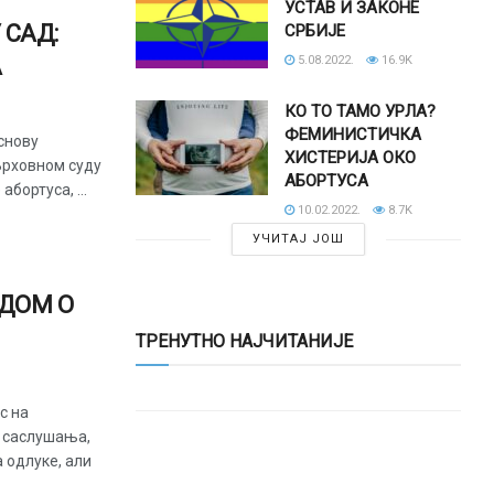
УСТАВ И ЗАКОНЕ
 САД:
СРБИЈЕ
А
5.08.2022.
16.9K
КО ТО ТАМО УРЛА?
ФЕМИНИСТИЧКА
снову
ХИСТЕРИЈА ОКО
Врховном суду
АБОРТУСА
абортуса, ...
10.02.2022.
8.7K
УЧИТАЈ ЈОШ
ДОМ О
ТРЕНУТНО НАЈЧИТАНИЈЕ
с на
о саслушања,
одлуке, али