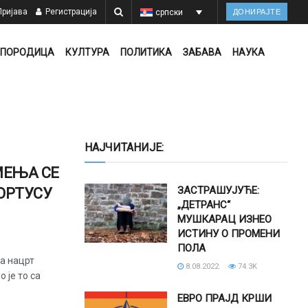
ријава
Регистрација
српски
ДОНИРАЈТЕ
ПОРОДИЦА
КУЛТУРА
ПОЛИТИКА
ЗАБАВА
НАУКА
НАЈЧИТАНИЈЕ:
МЕЊА СЕ
ЗАСТРАШУЈУЋЕ:
ОРТУСУ
„ДЕТРАНС“
МУШКАРАЦ ИЗНЕО
ИСТИНУ О ПРОМЕНИ
ПОЛА
да нацрт
8.08.2022.
74.3K
 је то са
ЕВРО ПРАЈД КРШИ