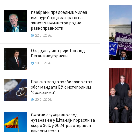
Изабрани председник Чилеа
именује борца за право на
живот за министра родне
равноправности
22.01.2026.
Овај дан у историји: Роналд
Реган инаугурисан
20.01.2026.
Пољска влада заобилази устав
због мандата ЕУ о истополним
“браковима”
20.01.2026.
Смртни случајеви услед
еутаназије у Шпанији порасли за
скоро 30% у 2024: разоткривен
клизави терен