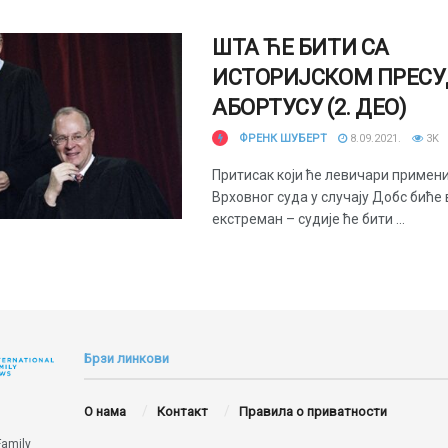
ШТА ЋЕ БИТИ СА
ИСТОРИЈСКОМ ПРЕСУ
АБОРТУСУ (2. ДЕО)
ФРЕНК ШУБЕРТ
8.09.2021.
3K
Притисак који ће левичари примени
Врховног суда у случају Добс биће
екстреман – судије ће бити ...
Брзи линкови
О нама
Контакт
Правила о приватности
Family