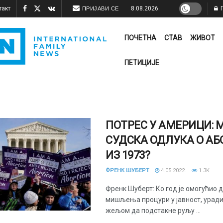
такт
8.08.2026.
П
ПРИЈАВИ СЕ
ПОЧЕТНА
СТАВ
ЖИВОТ
ПЕТИЦИЈЕ
ПОТРЕС У АМЕРИЦИ: 
СУДСКА ОДЛУКА О АБ
ИЗ 1973?
ФРЕНК ШУБЕРТ
4.05.2022.
1.3K
Френк Шуберт: Ко год је омогућио 
мишљења процури у јавност, урадио
жељом да подстакне руљу ...