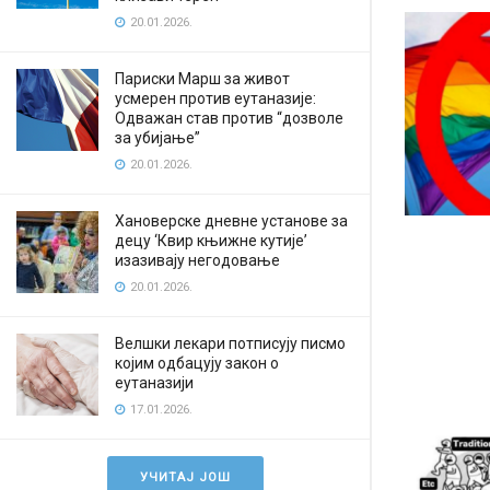
20.01.2026.
Париски Марш за живот
усмерен против еутаназије:
Одважан став против “дозволе
за убијање”
20.01.2026.
Хановерске дневне установе за
децу ‘Квир књижне кутије’
изазивају негодовање
20.01.2026.
Велшки лекари потписују писмо
којим одбацују закон о
еутаназији
17.01.2026.
УЧИТАЈ ЈОШ