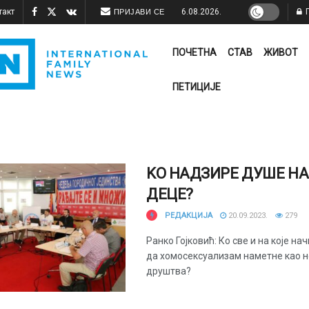
такт
6.08.2026.
П
ПРИЈАВИ СЕ
ПОЧЕТНА
СТАВ
ЖИВОТ
ПЕТИЦИЈЕ
KO НАДЗИРЕ ДУШЕ Н
ДЕЦЕ?
РЕДАКЦИЈА
20.09.2023.
279
Ранко Гојковић: Ко све и на које н
да хомосексуализам наметне као н
друштва?