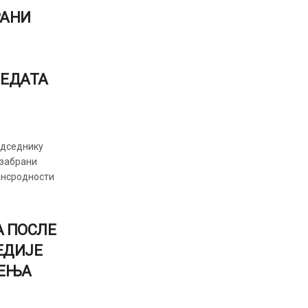
РАНИ
ЕДАТА
едседнику
 забрани
ансродности
А ПОСЛЕ
ЕДИЈЕ
ЖЕЊА