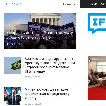
О нама
Кон
НАЈНОВИЈЕ
Филтер
Овај дан у историји: Донета одлука у
случају Роу против Вејда
22.01.2026.
Бразилска звезда друштвених
мрежа суочава се са државном
истрагом због критиковања
ЛГБТ агенде
22.01.2026.
Милеи промовише западне
традиционалне вредности у
Давосу
22.01.2026.