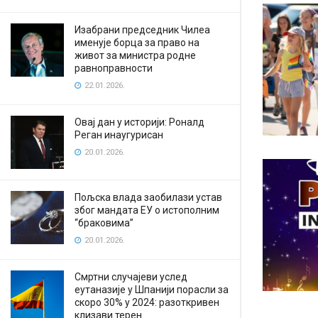
Изабрани председник Чилеа
именује борца за право на
живот за министра родне
равноправности
22.01.2026.
Овај дан у историји: Роналд
Реган инаугурисан
20.01.2026.
Пољска влада заобилази устав
због мандата ЕУ о истополним
“браковима”
20.01.2026.
Смртни случајеви услед
еутаназије у Шпанији порасли за
скоро 30% у 2024: разоткривен
клизави терен