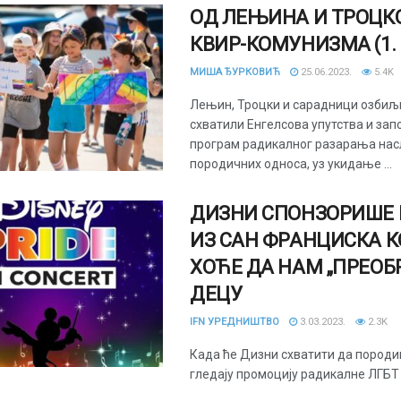
ОД ЛЕЊИНА И ТРОЦК
КВИР-КОМУНИЗМА (1. 
МИША ЂУРКОВИЋ
25.06.2023.
5.4K
Лењин, Троцки и сарадници озбиљ
схватили Енгелсова упутства и зап
програм радикалног разарања нас
породичних односа, уз укидање ...
ДИЗНИ СПОНЗОРИШЕ 
ИЗ САН ФРАНЦИСКА К
ХОЋЕ ДА НАМ „ПРЕОБ
ДЕЦУ
IFN УРЕДНИШТВО
3.03.2023.
2.3K
Када ће Дизни схватити да породи
гледају промоцију радикалне ЛГБТ