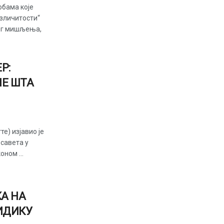
обама које
азличитости“
ог мишљења,
Р:
Е ШТА
е) изјавио је
савета у
ном ...
А НА
ИДИКУ