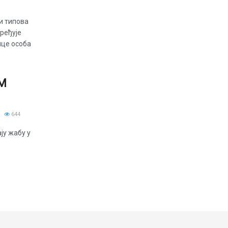
и типова
ређује
ице особа
М
644
ју жабу у