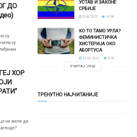
УСТАВ И ЗАКОНЕ
ОГ ДО
СРБИЈЕ
део)
5.08.2022.
16.9K
КО ТО ТАМО УРЛА?
но су
ФЕМИНИСТИЧКА
очели су
ХИСТЕРИЈА ОКО
леђених
АБОРТУСА
10.02.2022.
8.7K
УЧИТАЈ ЈОШ
ГЕЈ ХОР
ОЈИ
РАТИ“
ТРЕНУТНО НАЈЧИТАНИЈЕ
це не желе да
 агенде?