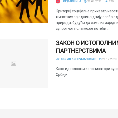
РЕДАКЦИЈА
27.04.2021.
170
Критериј социјалне прихватљивост
животних заједница двију особа од
природа, будући да само из заједн
супротног пола може потећи ...
ЗАКОН О ИСТОПОЛНИ
ПАРТНЕРСТВИМА
ЈУГОСЛАВ КИПРИЈАНОВИЋ
21.12.2020.
Како идеолошки колонизатори кува
Србији