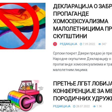
ДЕКЛАРАЦИЈА О ЗАБ
ПРОПАГАНДЕ
ХОМОСЕКСУАЛИЗМА
МАЛОЛЕТНИЦИМА ПР
СКУПШТИНИ
РЕДАКЦИЈА
7.09.2022.
347
Српски покрет Двери предао је пр
Народне скупштине Декларацију о
пропаганде хомосексуализма и тр
малолетним лицима.
ПРЕТЊЕ ЛГБТ ЛОБИЈ
КОНФЕРЕНЦИЈЕ ЗА М
ПОРОДИЧНИХ УДРУ
РЕДАКЦИЈА
28.07.2022.
1.9K