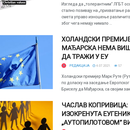
Изгледа да „толерантним“ ЛГБТ ос
стално позивају на „прихватање р
смета управо изношење различит
због чега немају нимало ...
ХОЛАНДСКИ ПРЕМИЈЕ
МАЂАРСКА НЕМА ВИШ
ДА ТРАЖИ У ЕУ
РЕДАКЦИЈА
4.07.2021.
57
Холандски премијер Марк Руте (Рутт
по доласку на заседање Европског 
Бриселу да Мађарска, са својим зако
ЧАСЛАВ КОПРИВИЦА:
ИЗОКРЕНУТА ЕУГЕНИК
„АУТОПИЛОТОВОМ” В