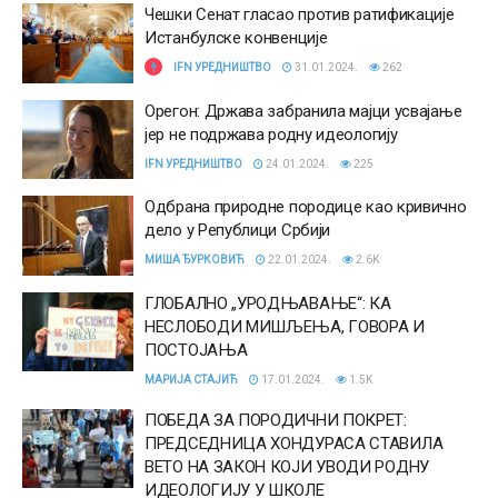
Чешки Сенат гласао против ратификације
Истанбулске конвенције
IFN УРЕДНИШТВО
31.01.2024.
262
Орегон: Држава забранила мајци усвајање
јер не подржава родну идеологију
IFN УРЕДНИШТВО
24.01.2024.
225
Одбрана природне породице као кривично
дело у Републици Србији
МИША ЂУРКОВИЋ
22.01.2024.
2.6K
ГЛОБАЛНО „УРОДЊАВАЊЕ“: КА
НЕСЛОБОДИ МИШЉЕЊА, ГОВОРА И
ПОСТОЈАЊА
МАРИЈА СТАЈИЋ
17.01.2024.
1.5K
ПОБЕДА ЗА ПОРОДИЧНИ ПОКРЕТ:
ПРЕДСЕДНИЦА ХОНДУРАСА СТАВИЛА
ВЕТО НА ЗАКОН КОЈИ УВОДИ РОДНУ
ИДЕОЛОГИЈУ У ШКОЛЕ