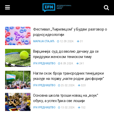
Фестивал „Ћирилицом” у Будви: разговор о
родној идеологији
МАРИЈА СТАЈИЋ
12.09.2024.
31
Вирџинија: суд дозволио дечаку да се
придружи женском тениском тиму
IFN УРЕДНИШТВО
8.09.2024.
241
Нагли скок броја трансродних тинејџерки
указује на појаву „нагле родне дисфорије”
IFN УРЕДНИШТВО
25.02.2024.
320
Основна школа троши новац на „воук”
обуку, а успех ђака све лошији
IFN УРЕДНИШТВО
13.02.2024.
152