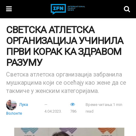
СВЕТСКА АТЛЕТСКА
ОРГАНИЗАЦИЈА УЧИНИЛА
ПРВИ КОРАК КА ЗДРАВОМ
РАЗУМУ
Светска атлетска организација забранила
мушкарцима који се осећају као жене да се
такмиче у женским категоријама.
Лука
Време читања:1 min
4.04.2023.
786
read
Волонте