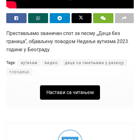
заштита жена
Светска атлетика
спорт
трансродна особа
Трансродност
Престављамо званичан спот за песму „Деца без
граница“, објављену поводом Недеље аутизма 2023.
године у Београду.
Tags:
аутизам
видео
деца са сметњама у развоју
породица
Настави са читањем