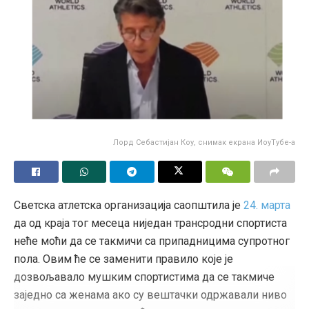
Лорд Себастијан Коу, снимак екрана ИоуТубе-а
Светска атлетска организација саопштила је
24. марта
да од краја тог месеца ниједан трансродни спортиста
неће моћи да се такмичи са припадницима супротног
пола. Овим ће се заменити правило које је
дозвољавало мушким спортистима да се такмиче
заједно са женама ако су вештачки одржавали ниво