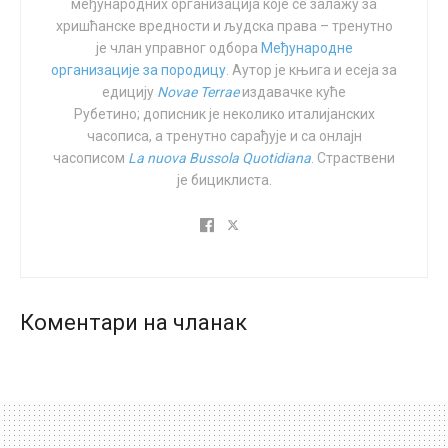
спорта“, додајући: „Одлуке су увек тешке када
међународних организација које се залажу за
хришћанске вредности и људска права – тренутно
укључују сукобљене потребе и права између
је члан управног одбора
Међународне
различитих група, али ми и даље верујемо да морамо
организације за породицу
. Аутор је књига и есеја за
да одржимо правичност за спортисткиње у односу на
едицију
Novae Terrae
издавачке куће
све остале факторе.“ Међутим, рекао је да ствар није
Рубетино; дописник је неколико италијанских
затворена и да ће светска атлетика бити „вођена
часописа, а тренутно сарађује и са онлајн
часописом
La nuova Bussola Quotidiana
. Страствени
науком о физичким перформансама и мушкој
је бициклиста.
предности која ће се неизбежно развијати у наредних
неколико година. Како буде доступно више доказа,
ми ћемо ревидирати свој став, али верујемо да је
интегритет женске категорије у атлетици
фундаменталан.“
Коментари на чланак
Светска атлетска организација основаће радну групу
која ће успоставити смернице за прихватљивост
трансродних особа.
Радна група
консултоваће се с
трансродним спортистима о њиховим ставовима о
учешћу у атлетици, прегледати постојећа