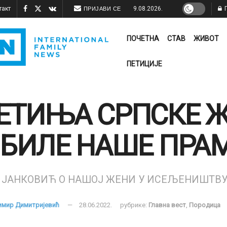
такт
9.08.2026.
П
ПРИЈАВИ СЕ
ПОЧЕТНА
СТАВ
ЖИВОТ
ПЕТИЦИЈЕ
ЕТИЊА СРПСКЕ Ж
 БИЛЕ НАШЕ ПРА
 ЈАНКОВИЋ О НАШОЈ ЖЕНИ У ИСЕЉЕНИШТВ
имир Димитријевић
28.06.2022.
рубрике:
Главна вест
,
Породица