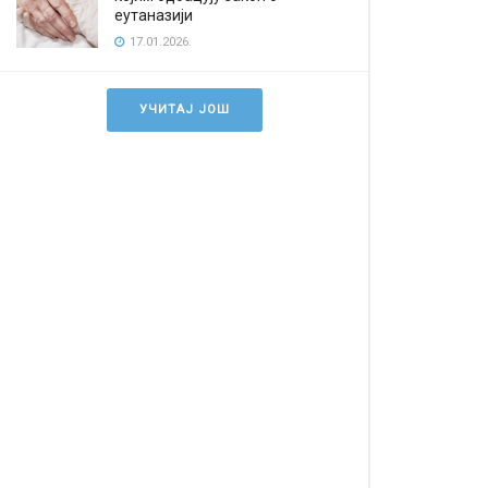
еутаназији
17.01.2026.
УЧИТАЈ ЈОШ