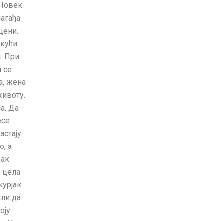
 Човек
нагађа
цени.
кући.
. При
 се
а, жена
животу.
а. Да
есе
астају
о, а
дак
а цела
курјак.
или да
оју