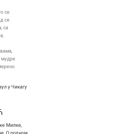
о се
ад се
, са
а;
вама,
и мудре
мерено.
ул у Чикагу
Ћ
јке Милке,
не. О родном