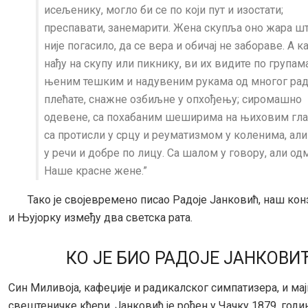
исељенику, могло би се по који пут и изостати;
преспавати, занемарити. Жена скупља оно жара шт
није погасило, да се вера и обичај не забораве. А к
нађу на скупу или пикнику, ви их видите по групама
њеним тешким и надуве­ним рукама од многог рад
плећате, снажне озбиљне у опхођењу; сиромашно
одевене, са похабаним шеширима на њиховим гла
са протисли у срцу и реуматизмом у коленима, ал
у речи и добре по лицу. Са шалом у говору, али од
Наше красне жене.”
Тако је својевремено писао Радоје Јанковић, наш конз
и Њујорку између два светска рата.
КО ЈЕ БИО РАДОЈЕ ЈАНКОВИ
Син Миливоја, кафеџије и радикалског симпатизера, и ма
свештеничке кћери, Јанковић је рођен у Чачку 1879. годи