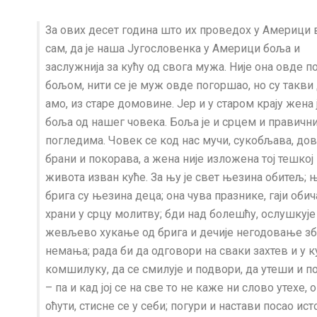
За ових десет година што их проведох у Америци
сам, да је наша Југословенка у Америци боља и
заслужнија за кућу од свога мужа. Није она овде п
бољом, нити се је муж овде погоршао, но су такв
амо, из старе домовине. Јер и у старом крају жена 
боља од нашег човека. Боља је и срцем и правични
погледи­ма. Човек се код нас мучи, сукобљава, дови
брани и покорава, а жена није изложена тој тешкој
живота изван куће. За њу је свет њезина обитељ; 
брига су њезина деца; она чува празнике, гаји обича
храни у срцу молитву; бди над болешћу, ослушкује
жевљево хукање од брига и дечије негодовање зб
немања; рада би да одговори на сваки захтев и у к
комшилуку, да се смилује и подвори, да утеши и 
– па и кад јој се на све то не каже ни слово утехе, 
оћути, стисне се у себи; погури и настави посао ис