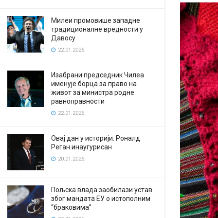
Милеи промовише западне
традиционалне вредности у
Давосу
22.01.2026.
Изабрани председник Чилеа
именује борца за право на
живот за министра родне
равноправности
22.01.2026.
Овај дан у историји: Роналд
Реган инаугурисан
20.01.2026.
Пољска влада заобилази устав
због мандата ЕУ о истополним
“браковима”