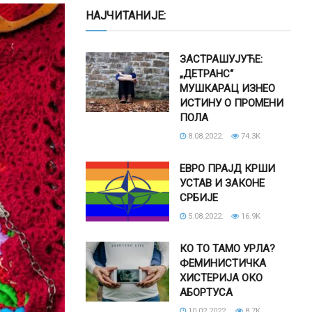
НАЈЧИТАНИЈЕ:
ЗАСТРАШУЈУЋЕ:
„ДЕТРАНС“
МУШКАРАЦ ИЗНЕО
ИСТИНУ О ПРОМЕНИ
ПОЛА
8.08.2022.
74.3K
ЕВРО ПРАЈД КРШИ
УСТАВ И ЗАКОНЕ
СРБИЈЕ
5.08.2022.
16.9K
КО ТО ТАМО УРЛА?
ФЕМИНИСТИЧКА
ХИСТЕРИЈА ОКО
АБОРТУСА
10.02.2022.
8.7K