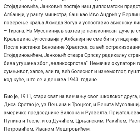
Стојадиновића, Јанковић постаје наш дипломатски предс
Албанији, у рангу министра, баш као Иво Андрић у Берлину
поверење краља Ахмеда Зогуа и успоставио авионску ли
– Тирана. На Мусолинијев захтев је пензионисан: дуче је 
Краљевина Југославија у Албанији не сме бити утицајнија 
После настанка Бановине Хрватске, са већ остракизова
Стојадиновићем, Јанковић ствара Српску радикалну стран
бива угушена због „великосрпства“. Немачки окупатори га
сумњивог, хапсе, али га, већ болесног и изнемоглог, пушт
код куће, што се и дешава 1943. године.
Био је, 1911, стари сват на венчању свог школског друга,
Диса. Сретао је, уз Лењина и Троцког, и Бенита Мусолинија
америчке председнике Вилсона и Рузвелта. Пријатељевао
Пупина и Тесле, и са Дучићем, Црњанским, Ракићем, Рас
Петровићем, Иваном Мештровићем.