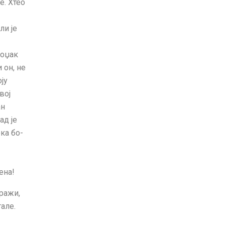
е. Хтео
ли је
 оџак
 он, не
ју
вој
ан
ад је
ка бо­
ена!
тражи,
але.