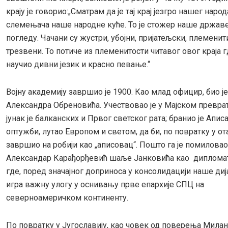
крају је говорио:„Сматрам да је тај крај језгро нашег народа.
слемењача наше народне куће. То је стожер наше држав
погледу. Чачани су жустри, убојни, пријатељски, племенит
трезвени. То потиче из племенитости читавог овог краја 
научио дивни језик и красно певање.“
Војну академију завршио је 1900. Као млад официр, био ј
Александра Обреновића. Учествовао је у Мајском преврат
јунак је балканских и Првог светског рата; бранио је Апис
оптужби, лутао Европом и светом, да би, по повратку у от
завршио на робији као „аписовац“. Пошто га је помиловао
Александар Карађорђевић шаље Јанковића као дипломат
где, поред значајног доприноса у консолидацији наше диј
игра важну улогу у оснивању прве епархије СПЦ на
северноамеричком континенту.
По повратку у Југославију, као човек од поверења Милан