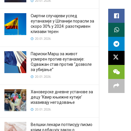
20.01.2026.
Смртни случајеви услед
еутаназије у Шпанији порасли за
скоро 30% у 2024: разоткривен
клизави терен
20.01.2026.
Париски Марш за живот
усмерен против еутаназије:
Одважан став против “дозволе
за убијање”
20.01.2026.
Хановерске дневне установе за
децу ‘Квир књижне кутије’
изазивају негодовање
20.01.2026.
Велшки лекари потписују писмо
којим одбацују закон о