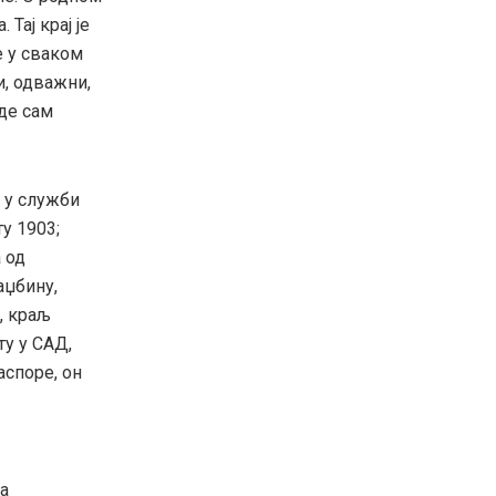
 Тај крај је
е у сваком
и, одважни,
где сам
е у служби
у 1903;
а од
аџбину,
, краљ
у у САД,
аспоре, он
а