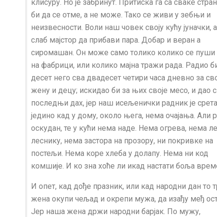
клисуру. Но је забринут. Притиска га са сваке стран
би да се отме, а не може. Тако се живи у зебњи и
неизвесности. Воли наш човек своју кућу јуначки, а
слаб мајстор да прибави пара. Добар и веран а
сиромашан. Он може само толико колико се пуши
на фабрици, или колико мајна тражи рада. Радио би
десет него сва двадесет четири часа дневно за сво
жену и децу; искидао би за њих своје месо, и дао с
последњи дах, јер наш исељенички радник је срет
једино кад у дому, около њега, нема очајања. Али р
оскудан, те у кући нема наде. Нема огрева, нема ле
леснику, нема застора на прозору, ни покривке на
постељи. Нема коре хлеба у долапу. Нема ни код
комшије. И ко зна хоће ли икад настати боља врем
И опет, кад дође празник, или кад народни дан то 
жена окупи чељад и окрепи мужа, да изађу међ ост
Јер наша жена држи народни барјак. По мужу,