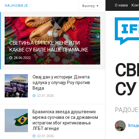
О нама
Кон
НАЈНОВИЈЕ
Филтер
СВЕТИЊА СРПСКЕ ЖЕНЕ ИЛИ
КАКВЕ СУ БИЛЕ НАШЕ ПРАМАЈКЕ
28.06.2022.
СВ
Овај дан у историји: Донета
СУ
одлука у случају Роу против
Вејда
22.01.2026.
РАДОЈЕ
Бразилска звезда друштвених
мрежа суочава се са државном
истрагом због критиковања
Влад
ЛГБТ агенде
22.01.2026.