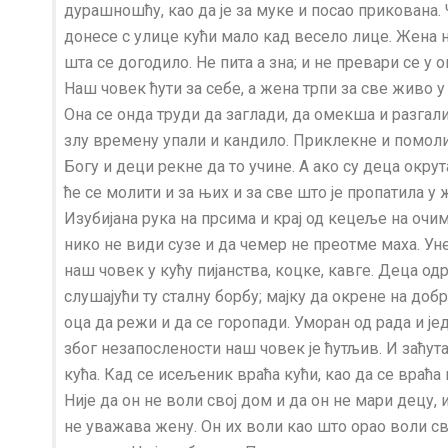
дурашношћу, као да је за муке и посао прикована.
донесе с улице кући мало кад весело лице. Жена 
шта се догодило. Не пита а зна; и не превари се у о
Наш човек ћути за себе, а жена трпи за све живо у 
Она се онда труди да заглади, да омекша и разгали
злу времену упали и кандило. Приклекне и помоли
Богу и деци рекне да то учине. А ако су деца окрут
ће се молити и за њих и за све што је пропатила у 
Изубијана рука на прсима и крај од кецеље на очим
нико не види сузе и да чемер не преотме маха. Ун
наш човек у кућу пијанства, коцке, кавге. Деца одр
слушајући ту сталну борбу; мајку да окрене на добр
оца да режи и да се горопади. Уморан од рада и је
због незапослености наш човек је ћутљив. И заћут
кућа. Кад се исељеник враћа кући, као да се враћа 
Није да он не воли свој дом и да он не мари децу, 
не уважава жену. Он их воли као што орао воли св