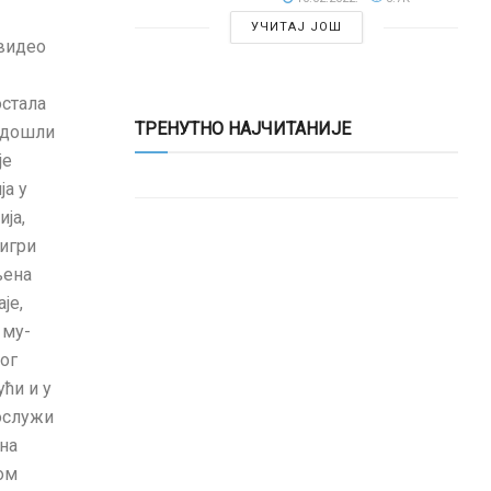
УЧИТАЈ ЈОШ
 видео
остала
ТРЕНУТНО НАЈЧИТАНИЈЕ
и дошли
је
ја у
ја,
 игри
њена
је,
 му­
ог
ући и у
послужи
она
том