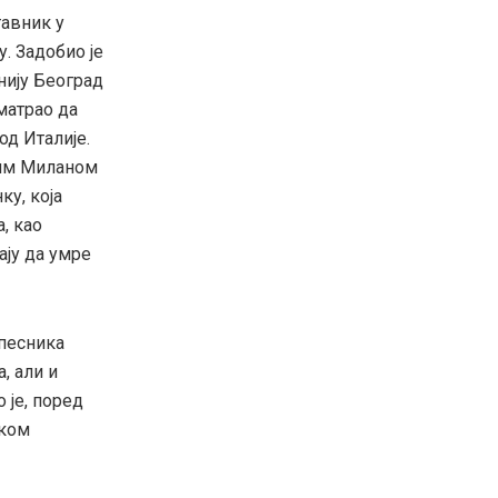
тавник у
. Задобио је
нију Београд
сматрао да
од Италије.
ним Миланом
ку, која
, као
ају да умре
 песника
, али и
 је, поред
тком