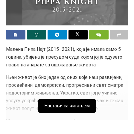
Малена Пипа Најт (2015–2021), која је имала само 5
година, убијена је пресудом суда којом јој је одузето
право на апарате за одржавање живота.
Њен живот је био један од оних које наш развијени,
просвећени, демократски, прогресивни свет сматра
недостојним живљења. Укратко, свет јој је учинио
услугу ускраћивањем оних радости које чак и тежак
Настави са читањем
живот попут њеног очигледно заслужује.
Живимо у поквареном свету. Ужасном и страшном.
Баал прождире тела принетих жртава и плеше на