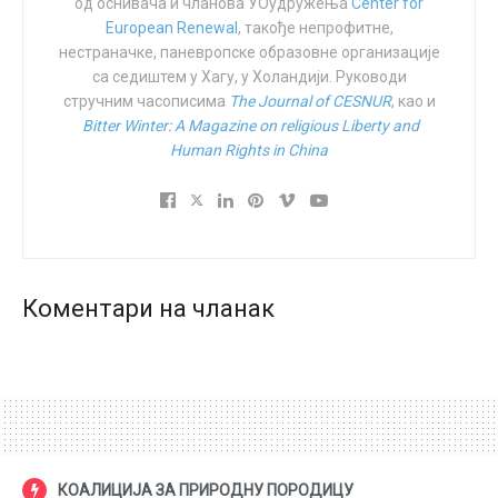
од оснивача и чланова УОудружења
Center for
European Renewal
, такође непрофитне,
нестраначке, паневропске образовне организације
са седиштем у Хагу, у Холандији. Руководи
стручним часописима
The Journal of CESNUR
, као и
Bitter Winter: A Magazine on religious Liberty and
Human Rights in China
Коментари на чланак
КОАЛИЦИЈА ЗА ПРИРОДНУ ПОРОДИЦУ