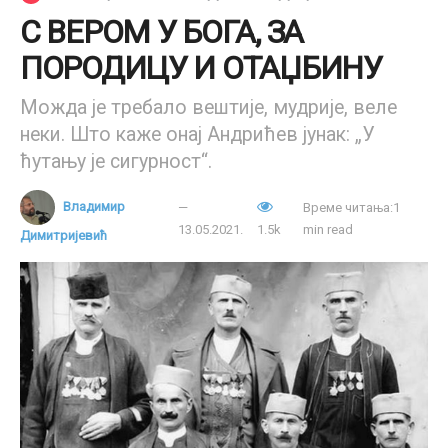
С ВЕРОМ У БОГА, ЗА
ПОРОДИЦУ И ОТАЏБИНУ
Можда је требало вештије, мудрије, веле
неки. Што каже онај Андрићев јунак: „У
ћутању је сигурност“.
Владимир
Време читања:1
13.05.2021.
1.5k
min read
Димитријевић