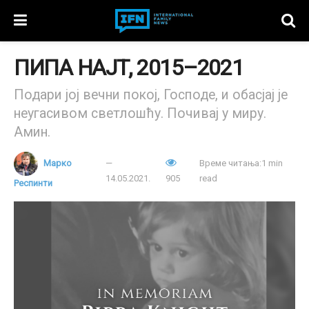
ПИПА НАЈТ, 2015–2021
Подари јој вечни покој, Господе, и обасјај је
неугасивом светлошћу. Почивај у миру.
Амин.
Марко
Време читања:1 min
14.05.2021.
905
read
Респинти