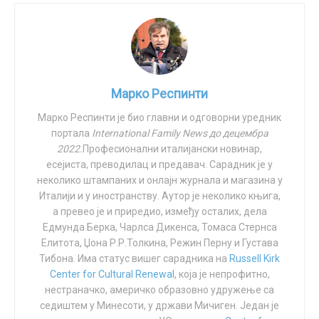
огромним гомилама лешева. На телима деце.
Возио сам бицикл и уживао у природи кад сам добио
вест о томе да је Пипа принета на жртву. Осетио сам
се постиђено. Али њој и свим невиним жртвама овог
све злогласнијег света, који смрт сматра најбољим
Марко Респинти
интересом људи и деце, заклињем се да никада нећу
Марко Респинти је био главни и одговорни уредник
изневерити престати да стражим и бдим. Овде се ја
портала
International Family News до децембра
не питам ништа, али не намеравам да одустанем.
2022.
Професионални италијански новинар,
есејиста, преводилац и предавач. Сарадник је у
И као прави лаик, сада желим да овековечим Пипу у
неколико штампаних и онлајн журнала и магазина у
молитви.
Италији и у иностранству. Аутор је неколико књига,
а превео је и приредио, између осталих, дела
Подари јој вечни покој, Господе, и обасјај је
Едмунда Берка, Чарлса Дикенса, Томаса Стернса
неугасивом светлошћу. Почивај у миру. Амин.
Елитота, Џона Р.Р.Толкина, Режин Перну и Густава
Тибона. Има статус вишег сарадника на
Russell Kirk
Center for Cultural Renewal
, која је непрофитно,
Tags:
Foreground
еутаназија
еутаназија
нестраначко, америчко образовно удружење са
еутаназија деце
родитељска права
седиштем у Минесоти, у држави Мичиген. Један је