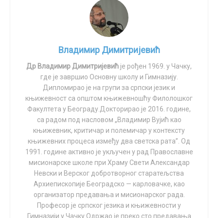
се ћутати кад је будућност наше деце у питању“.
Између осталог, зато што смо ми, православни Срби,
са свим својим слабостима, потомци јунака, а не
Владимир Димитријевић
кукавица и никоговића. Наследници смо јунака који
„умираху ћутке на страшноме кољу“ ( Милан Ракић ).
Др Владимир Димитријевић
је рођен 1969. у Чачку,
где је завршио Основну школу и Гимназију.
Рецимо, ја сам из чачанског краја, у коме је славно
Дипломирао је на групи за српски језик и
Драгачево, што је дало толике витезове.
књижевност са општом књижевношћу Филолошког
Факултета у Београду.Докторирао је 2016. године,
Сећање на њих још је живо. И боли, ако не идемо
cа радом под насловом „Владимир Вујић као
њиховим стопама.
књижевник, критичар и полемичар у контексту
књижевних процеса између два светска рата”. Од
СЛУЧАЈ БУДИМИРА ДАВИДОВИЋА
1991. године активно је укључен у рад Православне
мисионарске школе при Храму Свети Александар
Ево само једног примера. Будимир Давидовић,
Невски и Верског добротворног старатељства
Архиепископије Београдско — карловачке, као
носилац Албанске споменице, две Карађорђеве
организатор предавања и мисионарског рада.
звезде са мачевима, орден Француске легије части,
Професор је српског језика и књижевности у
златне Обилићеве за храброст, носилац двоструког
Гимназији у Чачку.Одржао је преко сто предавања