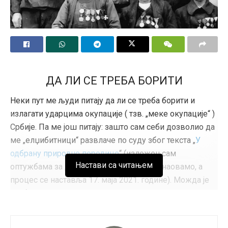
ДА ЛИ СЕ ТРЕБА БОРИТИ
Неки пут ме људи питају да ли се треба борити и
излагати ударцима окупације ( тзв. „меке окупације“ )
Србије. Па ме још питају: зашто сам себи дозволио да
ме „елџибитници“ развлаче по суду због текста „
У
одбрану природне породице
“ (изложен сам
Настави са читањем
оптужбама за дискриминацију од 2018. наовамо, а
процес се наставља 17. маја 2021. године). Можда је
требало вештије, мудрије, веле неки. Што каже онај
Андрићев јунак: „У ћутању је сигурност“.
Размислим, па кажем: „Вреди се излагати. И не сме