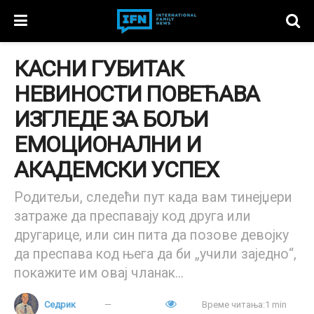
КАСНИ ГУБИТАК
НЕВИНОСТИ ПОВЕЋАВА
ИЗГЛЕДЕ ЗА БОЉИ
ЕМОЦИОНАЛНИ И
АКАДЕМСКИ УСПЕХ
Родитељи, следећи пут када вам тинејџери
затраже да преспавају код друга или
другарице, или син пита да позове девојку
да преспава код њега да би „учили заједно“,
покажите им овај чланак...
Седрик
Време читања:1 min