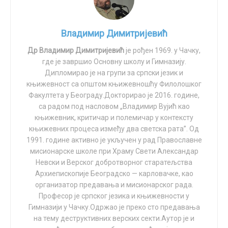
много ефикаснијих меких вештина. Насупрот томе,
Показало се – кад једном станеш на пут пропасти,
појединцима који су ова сексуална искуства имали
мораш ићи до краја.
Владимир Димитријевић
као адолесценти генерално је теже да достигну ту
зрелост.”
А крај је, по свему судећи, близу.
Др Владимир Димитријевић
је рођен 1969. у Чачку,
где је завршио Основну школу и Гимназију.
У претходним, мање ригорозним студијама, често се
Ако се не супротставимо.
Дипломирао је на групи за српски језик и
веровало супротно од онога што је ово истраживање
књижевност са општом књижевношћу Филолошког
данас показало. Нажалост, већина данашњег
ПИСМО ЗАБРИНУТОГ РОДИТЕЉА
Факултета у Београду.Докторирао је 2016. године,
cа радом под насловом „Владимир Вујић као
друштва и даље верује да је добро „пустити децу да
Пре неколико месеци, добио сам писмо од једног
књижевник, критичар и полемичар у контексту
живе и истражују своју сексуалност“ у адолесценцији.
књижевних процеса између два светска рата”. Од
забринутог оца, господина Бранимира, који је изнео
Колико само греше.
1991. године активно је укључен у рад Православне
своја размишљања о пропасти којој смо, преблизу,
мисионарске школе при Храму Свети Александар
Можемо закључити да нам наука показује да је оно
пришли: „Пише Вам један забринути родитељ, у жељи
Невски и Верског добротворног старатељства
што нам морал већ дуго говори заиста тачно:
да преко Вас или Ваших веза упозоримо и друге
Архиепископије Београдско — карловачке, као
сексуални односи адолесцената нису корисни за
родитеље на опасности које вребају њихов
организатор предавања и мисионарског рада.
оптимални развој људског бића. Родитељи, следећи
подмладак у савременој поп култури, претежно
Професор је српског језика и књижевности у
Гимназији у Чачку.Одржао је преко сто предавања
пут када вам тинејџери затраже да преспавају код
цртаним филмовима, и ако је могуће заједничким
на тему деструктивних верских секти.Аутор је и
друга или другарице, или син пита да позове девојку
напором пружимо одговор како се носити са сличним