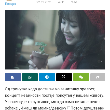
22.12.2021.
4.6k
read
Ленерс
Од тренутка када достигнемо гениталну зрелост,
концепт невиности постаје присутан у нашем животу.
У почетку је то суптилно, можда само питање неког
рођака: „Имаш ли момка/девојку?“ Потом друштвени