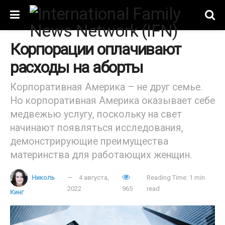
Корпорации оплачивают
расходы на аборты
Корпоративная Америка – не друг семье.
Но корпоративная Америка оказывает себе
медвежью услугу, поскольку на свет
начинают появляться исследования,
демонстрирующие преимущества
материнства для работающих женщин.
Николь
4 августа,
Reading Time: 1 min
2022
965
read
Кинг