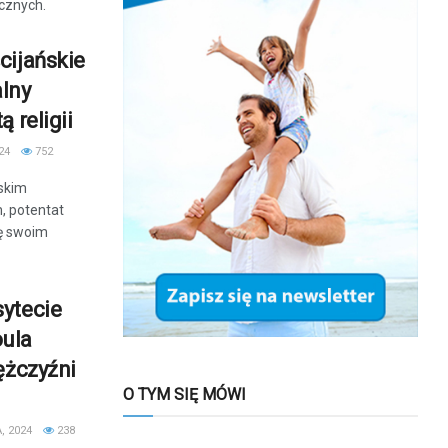
icznych.
cijańskie
alny
 religii
24
752
skim
 potentat
ię swoim
ytecie
oula
ężczyźni
O TYM SIĘ MÓWI
, 2024
238