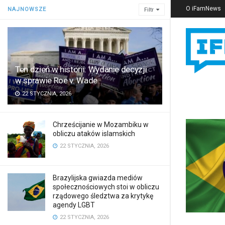
O iFamNews
NAJNOWSZE
Filtr
Ten dzień w historii: Wydanie decyzji
w sprawie Roe v. Wade
22 STYCZNIA, 2026
Chrześcijanie w Mozambiku w
obliczu ataków islamskich
22 STYCZNIA, 2026
Brazylijska gwiazda mediów
społecznościowych stoi w obliczu
rządowego śledztwa za krytykę
agendy LGBT
22 STYCZNIA, 2026