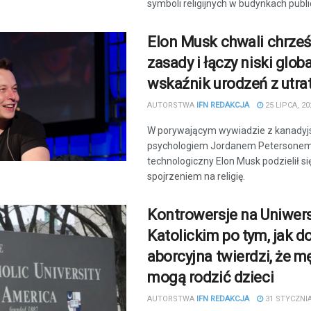
symboli religijnych w budynkach publ
Elon Musk chwali chrześ
zasady i łączy niski glob
wskaźnik urodzeń z utratą
AUTORSTWA
IFN REDAKCJA
25 LIPCA, 20
W porywającym wywiadzie z kanadyj
psychologiem Jordanem Petersonem,
technologiczny Elon Musk podzielił s
spojrzeniem na religię.
Kontrowersje na Uniwers
Katolickim po tym, jak d
aborcyjna twierdzi, że m
mogą rodzić dzieci
AUTORSTWA
IFN REDAKCJA
31 STYCZNIA