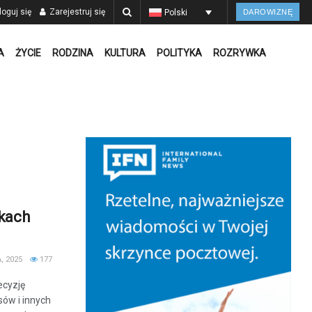
oguj się
Zarejestruj się
Polski
DAROWIZNĘ
A
ŻYCIE
RODZINA
KULTURA
POLITYKA
ROZRYWKA
nkach
, 2025
177
ecyzję
sów i innych