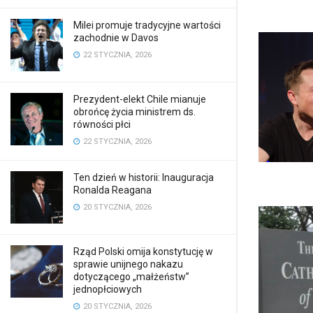
Milei promuje tradycyjne wartości
zachodnie w Davos
22 STYCZNIA, 2026
Prezydent-elekt Chile mianuje
obrońcę życia ministrem ds.
równości płci
22 STYCZNIA, 2026
Ten dzień w historii: Inauguracja
Ronalda Reagana
20 STYCZNIA, 2026
Rząd Polski omija konstytucję w
sprawie unijnego nakazu
dotyczącego „małżeństw”
jednopłciowych
20 STYCZNIA, 2026