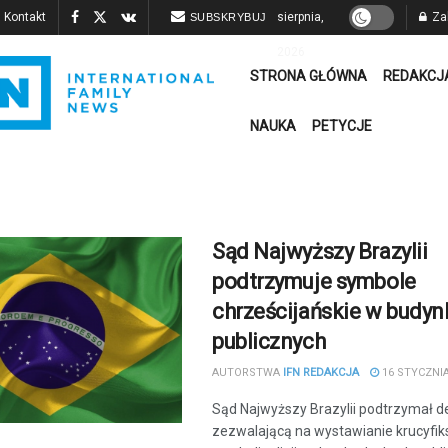
Kontakt
sierpnia,
Zal
SUBSKRYBUJ
2026
STRONA GŁÓWNA
REDAKCJ
NAUKA
PETYCJE
Sąd Najwyższy Brazylii
podtrzymuje symbole
chrześcijańskie w budy
publicznych
AUTORSTWA
IFN REDAKCJA
16 STYCZNIA
Sąd Najwyższy Brazylii podtrzymał d
zezwalającą na wystawianie krucyfik