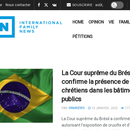
re
Nous contacter
août,
SOUSCRIRE
2026
HOME
OPINION
VIE
FAMIL
PÉTITIONS
La Cour suprême du Brés
confirme la présence de
chrétiens dans les bâti
publics
PAR
IFAMNEWS
16 JANVIER, 2025
177
La Cour suprême du Brésil a confirmé
autorisant l'exposition de crucifix et d