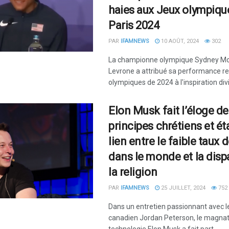
haies aux Jeux olympiqu
Paris 2024
PAR
IFAMNEWS
10 AOÛT, 2024
302
La championne olympique Sydney Mc
Levrone a attribué sa performance r
olympiques de 2024 à l'inspiration div
Elon Musk fait l’éloge d
principes chrétiens et ét
lien entre le faible taux 
dans le monde et la disp
la religion
PAR
IFAMNEWS
25 JUILLET, 2024
752
Dans un entretien passionnant avec 
canadien Jordan Peterson, le magnat