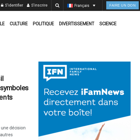
S'identifier
S'inscrire
Français
FAIRE UN DON
LE
CULTURE
POLITIQUE
DIVERTISSEMENT
SCIENCE
il
 symboles
ments
 une décision
'autres