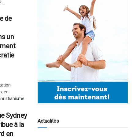
...
e de
ns un
ement
ratie
tation
s, en
christianisme.
ue Sydney
Actualités
ibue à la
rd en