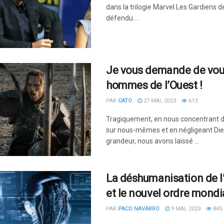
dans la trilogie Marvel Les Gardiens de
défendu ...
Je vous demande de vous
hommes de l’Ouest !
PAR
CATO
27 MAI, 2023
613
Tragiquement, en nous concentrant d
sur nous-mêmes et en négligeant Dieu
grandeur, nous avons laissé ...
La déshumanisation de l
et le nouvel ordre mondi
PAR
PACO NAVARRO
9 MAI, 2023
845