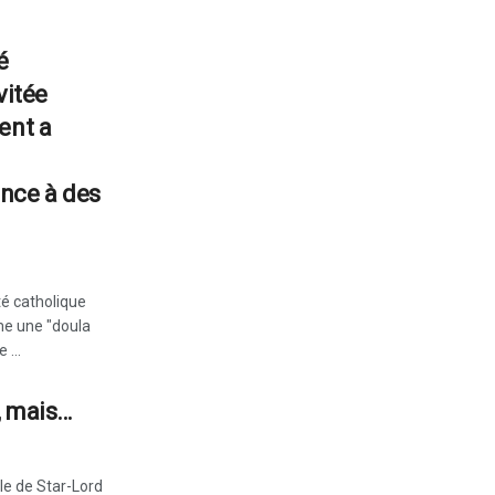
é
vitée
ent a
nce à des
té catholique
me une "doula
 ...
, mais…
ôle de Star-Lord