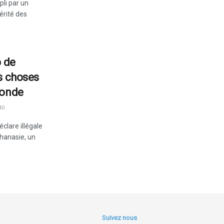
pli par un
érité des
p de
s choses
monde
40
éclare illégale
uthanasie, un
Suivez nous