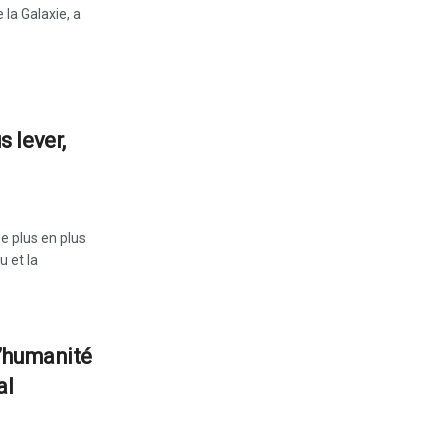
 la Galaxie, a
 lever,
e plus en plus
 et la
’humanité
al