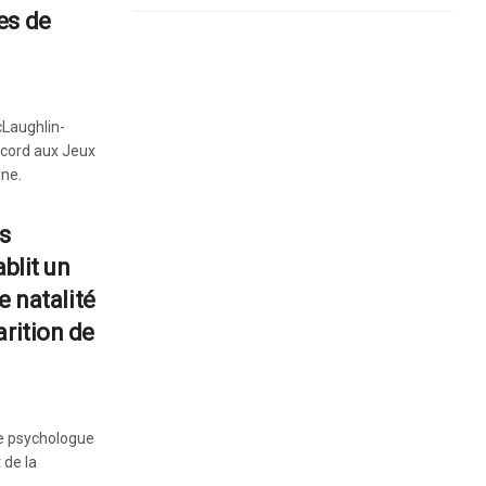
es de
Laughlin-
ecord aux Jeux
ine.
es
ablit un
de natalité
arition de
le psychologue
 de la