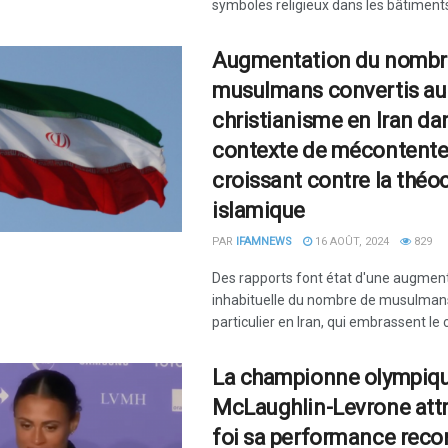
symboles religieux dans les bâtiments 
Augmentation du nombr
musulmans convertis au
christianisme en Iran da
contexte de mécontent
croissant contre la théoc
islamique
PAR
IFAMNEWS
16 AOÛT, 2024
829
Des rapports font état d'une augmen
inhabituelle du nombre de musulman
particulier en Iran, qui embrassent le 
La championne olympiq
McLaughlin-Levrone attr
foi sa performance reco