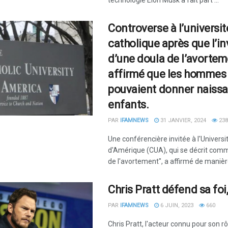
technologie Elon Musk a fait part ...
Controverse à l’universit
catholique après que l’in
d’une doula de l’avortem
affirmé que les hommes
pouvaient donner naissa
enfants.
PAR
IFAMNEWS
31 JANVIER, 2024
238
Une conférencière invitée à l'Universi
d'Amérique (CUA), qui se décrit com
de l'avortement", a affirmé de manière
Chris Pratt défend sa foi
PAR
IFAMNEWS
6 JUIN, 2023
660
Chris Pratt, l'acteur connu pour son r