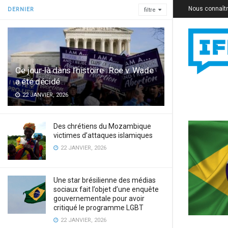
Nous connaît
DERNIER
filtre
Ce jour-là dans l’histoire : Roe v. Wade
a été décidé
22 JANVIER, 2026
Des chrétiens du Mozambique
victimes d’attaques islamiques
22 JANVIER, 2026
Une star brésilienne des médias
sociaux fait l’objet d’une enquête
gouvernementale pour avoir
critiqué le programme LGBT
22 JANVIER, 2026