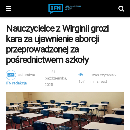
Nauczycielce z Wirginii grozi
kara za ujawnienie aborcji
przeprowadzonej za
pośrednictwem szkoły
21
autorstwa
Czas czytania:2
października,
157
mins read
IFN redakcja
2025