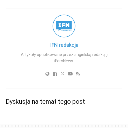
wiarygodność nauczycielki i wiążący dochodzenie z
zaangażowaniem prominentnej pro-life kancelarii prawnej
wspierającej jej sprawę. Okręg zatrudnił drogą
waszyngtońską kancelarię prawną i wydaje się
przedstawiać zarzuty nauczycielki jako odwetowe i
nieuzasadnione, mimo że sprawa dotyczy potencjalnego
IFN redakcja
zagrożenia dla nienarodzonych dzieci i poważnego
Artykuły opublikowane przez angielską redakcję
naruszenia zasady transparentności wobec rodziców.
iFamNews.
Rodzice i obrońcy życia są głęboko zaniepokojeni
możliwością, że wrażliwe ciężarne uczennice mogą być
nakłaniane do przerwania życia bez wiedzy rodziców.
Sprawa ta podnosi fundamentalne pytania o prawa
rodziców do informacji, odpowiedzialność szkół za
Dyskusja na temat tego post
ochronę dzieci oraz ochronę nienarodzonych istnień, gdy
personel szkolny ingeruje w tak głęboko wrażliwe sprawy.
W miarę jak trwają dochodzenia – w tym prowadzone