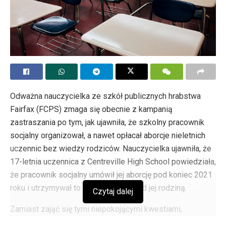
Odważna nauczycielka ze szkół publicznych hrabstwa
Fairfax (FCPS) zmaga się obecnie z kampanią
zastraszania po tym, jak ujawniła, że szkolny pracownik
socjalny organizował, a nawet opłacał aborcje nieletnich
uczennic bez wiedzy rodziców. Nauczycielka ujawniła, że
17-letnia uczennica z Centreville High School powiedziała,
że pracownik socjalny umówił jej aborcję pod koniec 2021
roku i utrzymywał to w tajemnicy przed jej rodziną.
Czytaj dalej
Zamiast zająć się tymi niepokojącymi kwestiami,
kierownictwo FCPS wydało publiczny list podważający