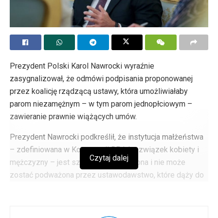
Prezydent Polski Karol Nawrocki wyraźnie
zasygnalizował, że odmówi podpisania proponowanej
przez koalicję rządzącą ustawy, która umożliwiałaby
parom niezamężnym – w tym parom jednopłciowym –
zawieranie prawnie wiążących umów.
Prezydent Nawrocki podkreślił, że instytucja małżeństwa
– zdefiniowana w Konstytucji RP jako związek kobiety i
Czytaj dalej
mężczyzny – jest szczególnie chroniona i nie może
zostać podważona przez ustawodawstwo, które dąży do
ustanowienia „alternatywy dla małżeństwa”.
Projekt ustawy przedstawiony przez koalicję przyznałby