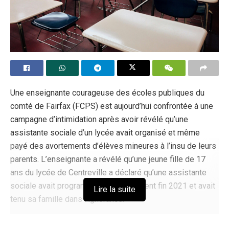
Une enseignante courageuse des écoles publiques du
comté de Fairfax (FCPS) est aujourd’hui confrontée à une
campagne d’intimidation après avoir révélé qu’une
assistante sociale d’un lycée avait organisé et même
payé des avortements d’élèves mineures à l’insu de leurs
parents. L’enseignante a révélé qu’une jeune fille de 17
ans du lycée de Centreville a déclaré qu’une assistante
sociale avait programmé son avortement fin 2021 et avait
Lire la suite
tenu sa famille dans l’ignorance.
Au lieu de répondre aux préoccupations, la direction de