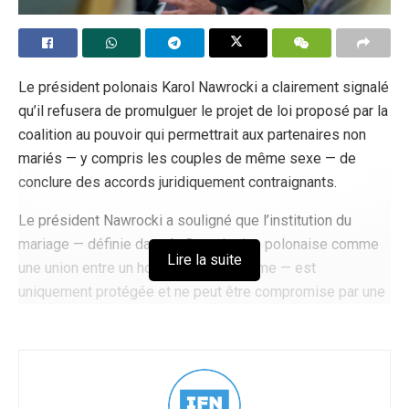
Le président polonais Karol Nawrocki a clairement signalé
qu’il refusera de promulguer le projet de loi proposé par la
coalition au pouvoir qui permettrait aux partenaires non
mariés — y compris les couples de même sexe — de
conclure des accords juridiquement contraignants.
Le président Nawrocki a souligné que l’institution du
mariage — définie dans la Constitution polonaise comme
Lire la suite
une union entre un homme et une femme — est
uniquement protégée et ne peut être compromise par une
législation qui cherche à établir une « alternative au
mariage ».
Le projet de loi présenté par la coalition aurait accordé
des droits aux partenaires non mariés — de même sexe et