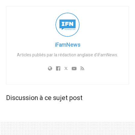
FCPS a publié une lettre publique dénigrant la crédibilité
de l’enseignante et liant l’enquête à l’implication d’un
cabinet d’avocats pro-vie de premier plan soutenant son
cas. Le district a fait appel à un cabinet d’avocats de
Washington très coûteux et semble présenter les
allégations de l’enseignante comme étant des
iFamNews
représailles et non fondées, alors même que l’affaire
Articles publiés par la rédaction anglaise d'iFamNews.
implique un risque potentiel pour les enfants à naître et un
manquement majeur à la transparence envers les parents.
Les parents et les défenseurs de la vie sont
profondément alarmés par la possibilité que des élèves
enceintes vulnérables soient orientées vers l’interruption
Discussion à ce sujet post
d’une vie à l’insu de leurs parents. L’affaire soulève des
questions fondamentales sur le droit des parents à être
informés, la responsabilité des écoles à protéger les
enfants et la protection des vies à naître lorsque le
personnel scolaire intervient dans des affaires aussi