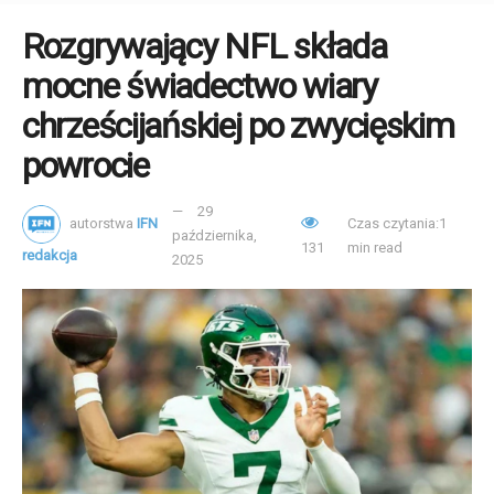
Rozgrywający NFL składa
mocne świadectwo wiary
chrześcijańskiej po zwycięskim
powrocie
29
autorstwa
IFN
Czas czytania:1
października,
131
min read
redakcja
2025