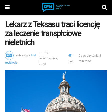
Lekarz z Teksasu traci licencję
za leczenie transpłciowe
nieletnich
29
autorstwa
IFN
Czas czytania:1
października,
141
min read
redakcja
2025