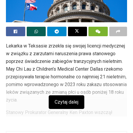
Lekarka w Teksasie zrzekła się swojej licencji medycznej
w związku z zarzutami naruszenia prawa stanowego
poprzez świadczenie zabiegów tranzycyjnych nieletnim.
May Chi Lau z Children’s Medical Center Dallas rzekomo
przepisywała terapie hormonalne co najmniej 21 nieletnim,
pomimo wprowadzonego w 2023 roku zakazu stosowania
leków związanych ze zmianą płci u osób poniżej 18 roku
życia.
Czytaj dalej
Stanowy Prokurator Generalny Ken Paxton wszczął
postępowanie prawne przeciwko dr Lau, oskarżając ją o
stosowanie fałszywych kodów diagnostycznych i praktyk