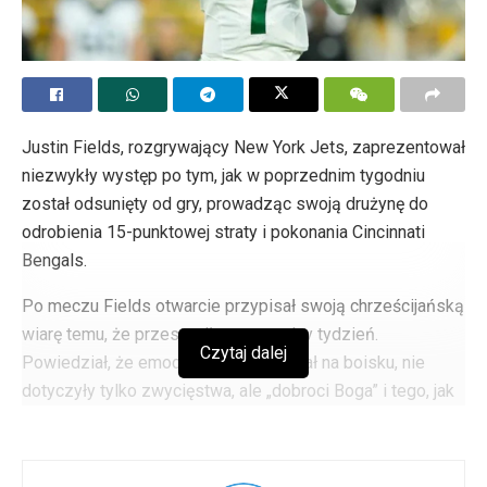
Justin Fields, rozgrywający New York Jets, zaprezentował
niezwykły występ po tym, jak w poprzednim tygodniu
został odsunięty od gry, prowadząc swoją drużynę do
odrobienia 15-punktowej straty i pokonania Cincinnati
Bengals.
Po meczu Fields otwarcie przypisał swoją chrześcijańską
wiarę temu, że przeszedł przez trudny tydzień.
Czytaj dalej
Powiedział, że emocje, które odczuwał na boisku, nie
dotyczyły tylko zwycięstwa, ale „dobroci Boga” i tego, jak
„wszystko działa dla większego dobra”.
This postgame speech from Justin Fields