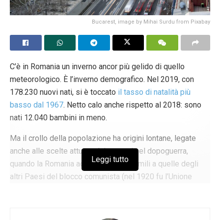
totalmente diversa». Qui decide infatti tutto il parere di un
giudice, paladino del «
migliore interesse
».
Bucarest, image by Mihai Surdu from Pixabay
Tags:
Aborto
Bioetica
Eutanasia
interruzione di gravidanza
Peter Singer
C’è in Romania un inverno ancor più gelido di quello
meteorologico. È l’inverno demografico. Nel 2019, con
178.230 nuovi nati, si è toccato
il tasso di natalità più
basso dal 1967
. Netto calo anche rispetto al 2018: sono
nati 12.040 bambini in meno.
Ma il crollo della popolazione ha origini lontane, legate
anche alle scelte attuate dai governi nel dopoguerra,
Leggi tutto
quando la Romania adottò politiche simili a quelle degli
altri Paesi del blocco comunista (nel 1920 fu l’Unione
Sovietica la prima ad autorizzare l’aborto e solo nel 2015
la Cina ha modificato la
politica del “figlio unico”
,
permettendo alle coppie una seconda nascita). Da subito