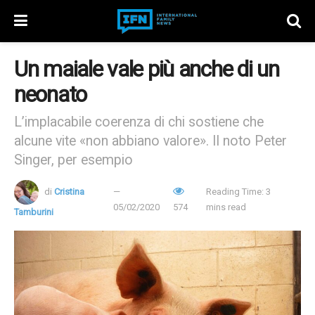
Un maiale vale più anche di un
neonato
L’implacabile coerenza di chi sostiene che
alcune vite «non abbiano valore». Il noto Peter
Singer, per esempio
di
Cristina
Reading Time: 3
05/02/2020
574
mins read
Tamburini