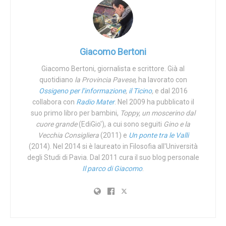
fu infatti deciso di sostenere un forte controllo delle
nascite, che presto si tramutò in un costante ricorso
all’interruzione volontaria di gravidanza portando la
Romania sull’orlo del baratro: già nel 1966 la media di figli
Giacomo Bertoni
per donna era scesa a 1,9, sotto quella che viene definita
Giacomo Bertoni, giornalista e scrittore. Già al
la soglia di rimpiazzo, fissata a 2,1.
quotidiano
la Provincia Pavese
, ha lavorato con
Ossigeno per l’informazione
,
il Ticino
,
e dal 2016
Con l’ascesa al potere di Nicolae Ceaușescu (1918-1989)
collabora con
Radio Mater
. Nel 2009 ha pubblicato il
‒ divenuto nel 1965 segretario del Partito Romeno dei
suo primo libro per bambini,
Toppy, un moscerino dal
Lavoratori, che ribattezzò
Partito Comunista Romeno
, e
cuore grande
(EdiGio'), a cui sono seguiti
Gino e la
nel 1967 presidente del Consiglio di Stato ‒ le cose
Vecchia Consigliera
(2011) e
Un ponte tra le Valli
cambiarono: pur attuando uno stretto controllo delle
(2014). Nel 2014 si è laureato in Filosofia all'Università
degli Studi di Pavia. Dal 2011 cura il suo blog personale
nascite, il despota lo fece in modo opposto, puntando su
Il parco di Giacomo
.
un incremento nazionalistico della natalità.
Verso la fine
del 1966
l’aborto indotto venne dichiarato reato penale e
le nascite raddoppiarono: da 275.000 nel 1965 e nel 1966
a 525.000 nel 1967 e nel 1968. Il regime di Ceausescu
voleva aumentare la potenza del Paese, e quale mezzo