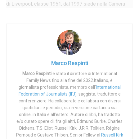
di Liverpool, classe 1951, dal 1997 siede nella Camera
dei Lord essendo stato nominato Pari del Regno a vita. Il
mondo conosce lord Alton per la sua opera alacre e
indefessa in difesa dei diritti umani, quelli veri, a partire
dal primo di tutti, la vita umana, sacra a prescindere e
persino chiamata alla santità.
Le parole di Lord Alton sono pietre. Per esempio queste:
Marco Respinti
«Negli Stati Uniti la maggior parte delle donne è contraria
alla sentenza
Roe v. Wade
» e le supporta con i
risultati di
Marco Respinti
è stato il direttore di International
Family News fino alla fine del 2022.Italiano, è
un sondaggio recente
.
giornalista professionista, membro dell’
International
Lo stesso, chiosa Lord Alton, è vero per il
Federation of Journalists (IFJ)
, saggista, traduttore e
Regno Unito,
conferenziere. Ha collaborato e collabora con diversi
dove un analogo sondaggio
dice cose analoghe.
quotidiani e periodici, sia in versione cartacea sia
online, in Italia e all’estero. Autore di libri, ha tradotto
Il 60% dei cittadini britannici e il 70% delle donne ritiene
e/o curato opere di, fra gli altri, Edmund Burke, Charles
che l’attuale limite all’aborto britannico, posto alla 24esima
Dickens, T.S. Eliot, Russell Kirk, J.R.R. Tolkien, Régine
settimana di vita del bimbo nel grembo materno, debba
Pernoud e Gustave Thibon. Senior Fellow al
Russell Kirk