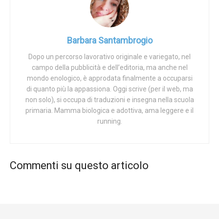
competenza del Comune, per esempio le tessere delle
biblioteche comunali, gli abbonamenti per i mezzi pubblici
dell’Azienda Trasporti Milanesi (ATM), i documenti di
Barbara Santambrogio
riconoscimento interni per i dipendenti del Comune
Dopo un percorso lavorativo originale e variegato, nel
medesimo e per quelli delle aziende partecipate.
campo della pubblicità e dell’editoria, ma anche nel
mondo enologico, è approdata finalmente a occuparsi
«Non sono affatto stupito», commenta Matteo Forte,
di quanto più la appassiona. Oggi scrive (per il web, ma
consigliere comunale dell’opposizione, docente di storia e
non solo), si occupa di traduzioni e insegna nella scuola
filosofia. «L’approvazione della mozione del PD dovrebbe
primaria. Mamma biologica e adottiva, ama leggere e il
anzi aprire una riflessione. È dal mese di gennaio che nel
running.
Consiglio comunale non si tratta d’altro che di queste
questioni. Non si parla dello stadio Meazza, se
rimodernarlo o rifarlo dalle fondamenta, né delle Olimpiadi
Commenti su questo articolo
invernali del 2026 a Cortina da preparare, né del PNRR. No,
di tutto ciò sembra non importare a nessuno. Si dibatte
ogni giorno esclusivamente di tematiche LGBT+» .
Per quanto riguarda il registro, una volta istituito esso