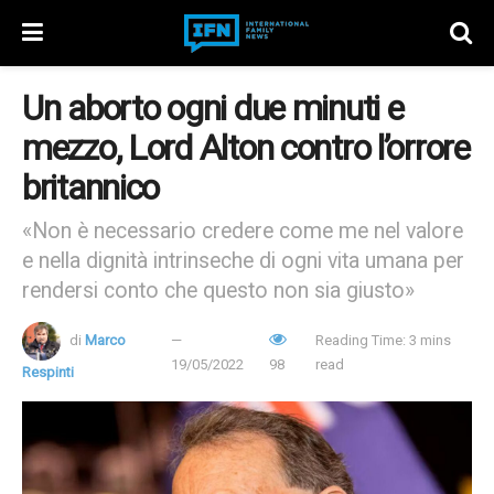
Un aborto ogni due minuti e
mezzo, Lord Alton contro l’orrore
britannico
«Non è necessario credere come me nel valore
e nella dignità intrinseche di ogni vita umana per
rendersi conto che questo non sia giusto»
di
Marco
Reading Time: 3 mins
19/05/2022
98
read
Respinti