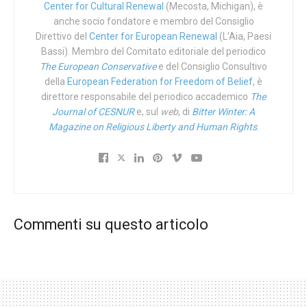
essere ridotto. Il 93% delle donne ritiene che una mamma
Center for Cultural Renewal
(Mecosta, Michigan), è
che stia pensando di abortire debba avere il diritto
anche socio fondatore e membro del Consiglio
garantito dalla legge di consultarsi con qualcuno che non
Direttivo del
Center for European Renewal
(L’Aia, Paesi
Bassi). Membro del Comitato editoriale del periodico
nutra alcun interesse economico nella vicenda, come
The European Conservative
e del Consiglio Consultivo
invece di norma non avviene, e il 91% vuole che la legge
della
European Federation for Freedom of Belief
, è
proibisca l’aborto in base al sesso del nascituro, ovvero
direttore responsabile del periodico accademico
The
una delle forme pratiche e terribili dell’odierna eugenetica
Journal of CESNUR
e, sul
web
, di
Bitter Winter: A
“morbida”, quasi “per uso ricreativo”.
Magazine on Religious Liberty and Human Rights
.
Inoltre il 76% dei britannici ritiene che i dottori debbano
per legge verificare di persona se una donna che ha
intenzione di abortire non stia subendo pressioni di alcun
tipo da alcuno, cosa che ovviamente è difficilissima da
Commenti su questo articolo
stabilire nei casi di aborto farmacologico che dunque per
default
dovrebbero avere ancora meno ragione di esistere
(e che se l’obbligo di legge desiderato da quel 76% dei
britannici fosse realtà cozzerebbe con la legalità).