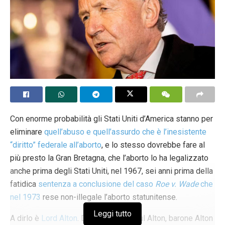
Con enorme probabilità gli Stati Uniti d’America stanno per
eliminare
quell’abuso e quell’assurdo che è l’inesistente
“diritto” federale all’aborto
, e lo stesso dovrebbe fare al
più presto la Gran Bretagna, che l’aborto lo ha legalizzato
anche prima degli Stati Uniti, nel 1967, sei anni prima della
fatidica
sentenza a conclusione del caso
Roe v. Wade
che
nel 1973
rese non-illegale l’aborto statunitense.
Leggi tutto
A dirlo è
Lord Alton
. David Patrick Paul Alton, barone Alton