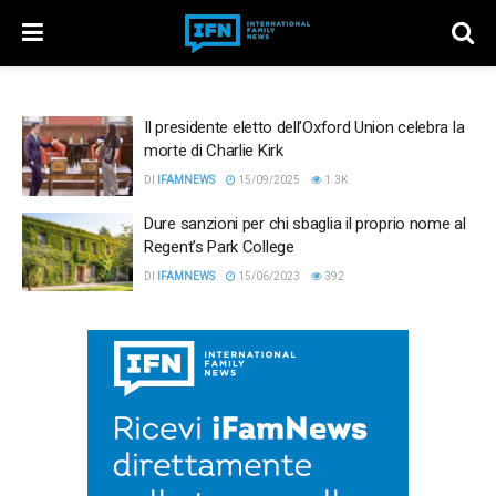
Il presidente eletto dell’Oxford Union celebra la
morte di Charlie Kirk
DI
IFAMNEWS
15/09/2025
1.3K
Dure sanzioni per chi sbaglia il proprio nome al
Regent’s Park College
DI
IFAMNEWS
15/06/2023
392