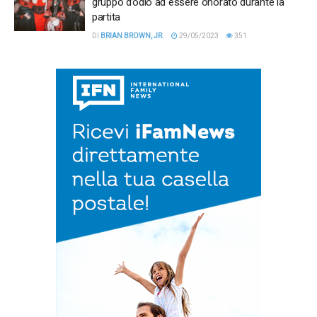
gruppo d’odio ad essere onorato durante la
partita
DI
BRIAN BROWN, JR.
29/05/2023
351