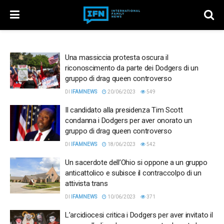
Una massiccia protesta oscura il
riconoscimento da parte dei Dodgers di un
gruppo di drag queen controverso
DI
IFAMNEWS
20/06/2023
549
Il candidato alla presidenza Tim Scott
condanna i Dodgers per aver onorato un
gruppo di drag queen controverso
DI
IFAMNEWS
18/06/2023
542
Un sacerdote dell’Ohio si oppone a un gruppo
anticattolico e subisce il contraccolpo di un
attivista trans
DI
IFAMNEWS
10/06/2023
371
L’arcidiocesi critica i Dodgers per aver invitato il