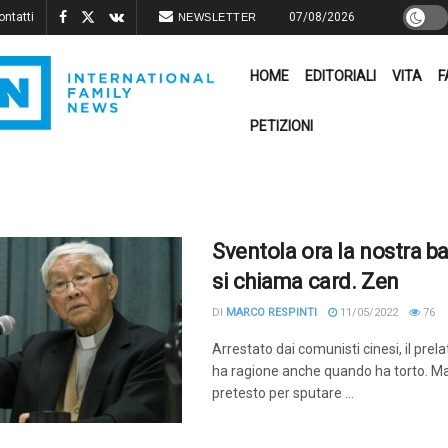
ontatti
07/08/2026
NEWSLETTER
HOME
EDITORIALI
VITA
F
PETIZIONI
Sventola ora la nostra ba
si chiama card. Zen
DI
MARCO RESPINTI
11/05/2022
76
Arrestato dai comunisti cinesi, il pre
ha ragione anche quando ha torto. Ma l
pretesto per sputare ...