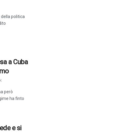
ella politica
ito
esa a Cuba
smo
K
ha però
egime ha finto
ede e si