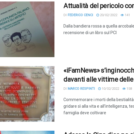
Attualità del pericolo c
DI
FEDERICO CENCI
20/02/2022
141
Dalla bandiera rossa a quella arcobal
recensione di un libro sul PCI
«iFamNews» s’inginocch
davanti alle vittime delle
DI
MARCO RESPINTI
10/02/2022
158
Commemorare i morti della bestialit
gridare sì alla vita e all’intelligenza, 
famiglia deve coltivare