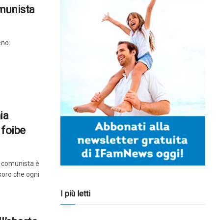
omunista
eno:
ia
 foibe
à comunista è
tesoro che ogni
I più letti