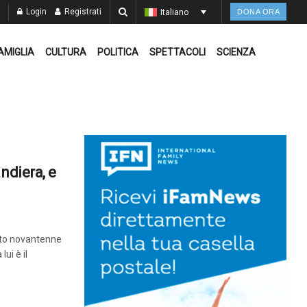
Login
Registrati
Italiano
DONA ORA
AMIGLIA
CULTURA
POLITICA
SPETTACOLI
SCIENZA
ndiera, e
lato novantenne
ui è il