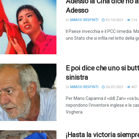
Adesso la Cina dice no al
Adesso
DI
MARCO RESPINTI
01/10/2021
114
Il Paese invecchia e il PCC rimedia. M
uno Stato che si infila nel letto della 
E poi dice che uno si but
sinistra
DI
MARCO RESPINTI
20/07/2021
407
Per Mario Capanna il «ddl Zan» «va but
rispondono l’inventore inglese e le ca
Voghera
¡Hasta la victoria siempr