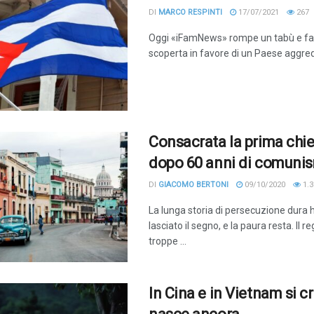
DI
MARCO RESPINTI
17/07/2021
267
Oggi «iFamNews» rompe un tabù e fa d
scoperta in favore di un Paese aggred
Consacrata la prima chi
dopo 60 anni di comuni
DI
GIACOMO BERTONI
09/10/2020
1.3
La lunga storia di persecuzione dura 
lasciato il segno, e la paura resta. Il r
troppe ...
In Cina e in Vietnam si cr