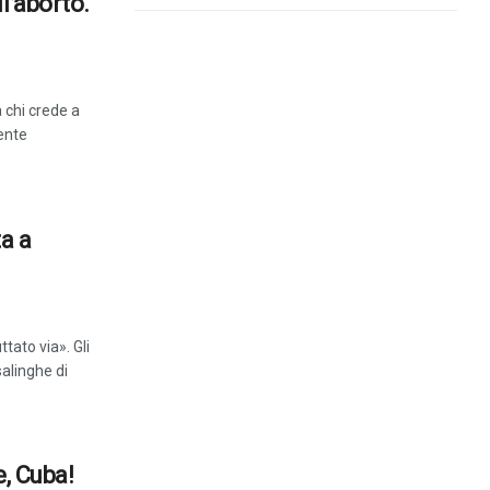
l’aborto.
a chi crede a
gente
ta a
tato via». Gli
salinghe di
e, Cuba!