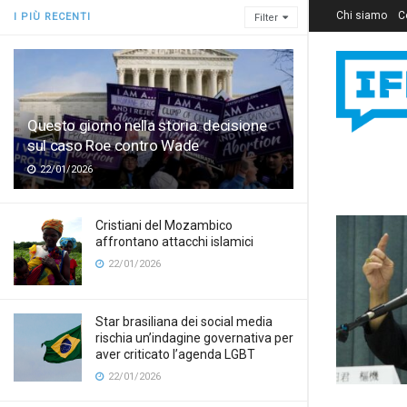
Chi siamo
C
I PIÙ RECENTI
Filter
Questo giorno nella storia: decisione
sul caso Roe contro Wade
22/01/2026
Cristiani del Mozambico
affrontano attacchi islamici
22/01/2026
Star brasiliana dei social media
rischia un’indagine governativa per
aver criticato l’agenda LGBT
22/01/2026