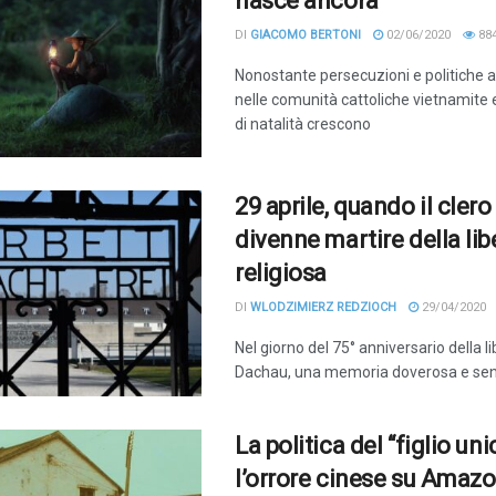
nasce ancora
DI
GIACOMO BERTONI
02/06/2020
88
Nonostante persecuzioni e politiche a
nelle comunità cattoliche vietnamite e 
di natalità crescono
29 aprile, quando il cler
divenne martire della lib
religiosa
DI
WLODZIMIERZ REDZIOCH
29/04/2020
Nel giorno del 75° anniversario della l
Dachau, una memoria doverosa e sen
La politica del “figlio uni
l’orrore cinese su Amaz