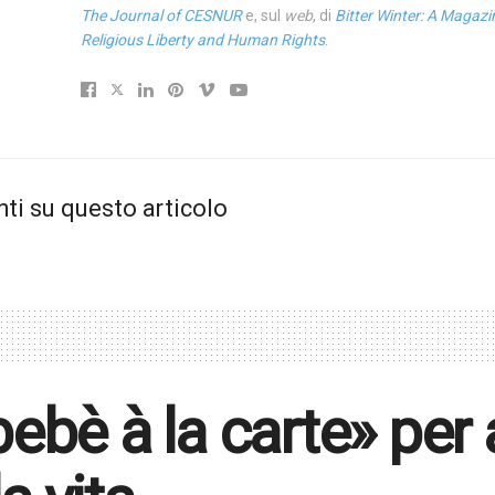
The Journal of CESNUR
e, sul
web
, di
Bitter Winter: A Magazi
Religious Liberty and Human Rights
.
i su questo articolo
«bebè à la carte» per