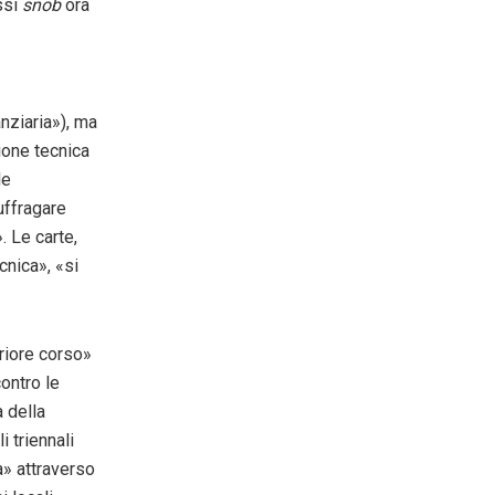
ssi
snob
ora
anziaria»), ma
ione tecnica
le
uffragare
. Le carte,
cnica», «si
eriore corso»
ontro le
à della
 triennali
a» attraverso