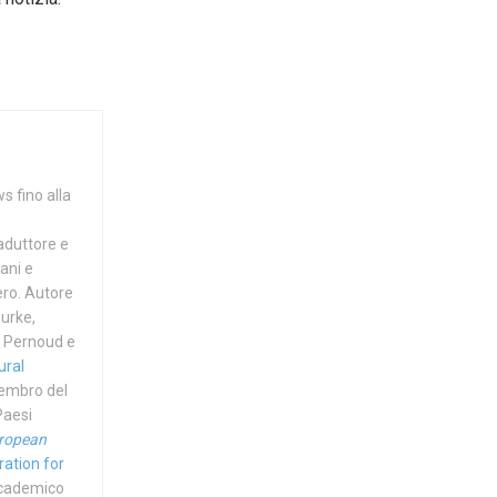
s fino alla
raduttore e
ani e
tero. Autore
Burke,
ne Pernoud e
ural
membro del
Paesi
ropean
ation for
accademico