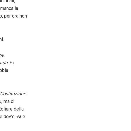
 locali,
 manca la
o, per ora non
hi.
re
ada
. Si
bbia
Costituzione
», ma ci
ttoliere della
e dov’è, vale