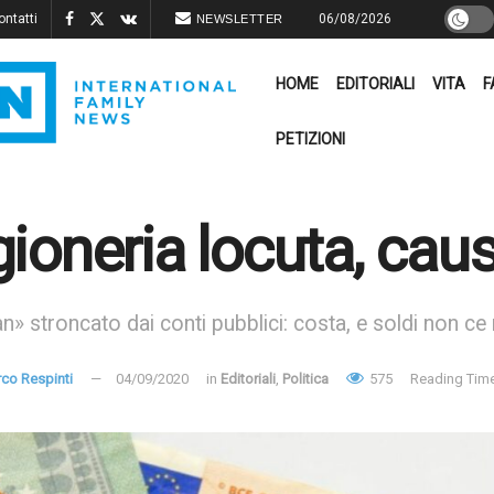
ontatti
06/08/2026
NEWSLETTER
HOME
EDITORIALI
VITA
F
PETIZIONI
ioneria locuta, caus
an» stroncato dai conti pubblici: costa, e soldi non c
co Respinti
04/09/2020
in
Editoriali
,
Politica
575
Reading Time