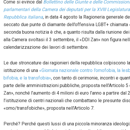
Come si evince dal
Bollettino delle Giunte e delle Commission
parlamentari della Camera dei deputati per la XVIII Legislatura
Repubblica italiana
, in data 4 agosto la Ragioneria generale de
seccato due punte di diamante dell’offensiva LGBT+ chiamata 
seconda buona notizia è che, a quanto risulta dalla riunione de
alla Camera svoltasi il 3 settembre, il «DDl Zan» non figura nel
calendarizzazione dei lavori di settembre.
Le due stroncature dai ragionieri della repubblica colpiscono l
istituzione di una
«Giornata nazionale contro l’omofobia, la lesb
bifobia, e la transfobia»
, con tanto di cerimonie, incontri e quant
parte delle amministrazioni pubbliche, proposta nell’Articolo 5
Zan», nonché l’aumento di 4 milioni di euro l’anno a partire dal
l’istituzione di centri nazionali che combattano le presunte dis
«omo/transfobiche», proposta nell’Articolo 7.
Perché? Perché questi lussi di una piccola minoranza ideologi