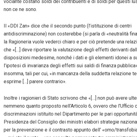
vociante costano soldi dei contribuenti e di soldi per questi lu
non ce ne sono.
Il «DDl Zan» dice che il secondo punto (l’istituzione di centri
antidiscriminazione) non costerebbe (si parla di «neutralità fin
la Ragioneria vuole vederci chiaro e per ciò pretende una relaz
che «[…] deve riportare la valutazione degli effetti derivanti dal
disposizioni medesime, nonché i dati e gli elementi idonei a s
l’ipotesi di invarianza degli effetti sui saldi di finanza pubblica»
insomma, tali per cui, «in mancanza della suddetta relazione te
esprime […] parere contrario».
Inoltre i ragionieri di Stato scrivono che «[…] non può avere ult
nemmeno quanto proposto nell’Articolo 6, ovvero che l’Ufficio c
discriminazioni istituito nel Dipartimento per le pari opportunit
Presidenza del Consiglio dei ministri elabori strategie nazionali
per la prevenzione e il contrasto appunto dell’ «omo/transfobi