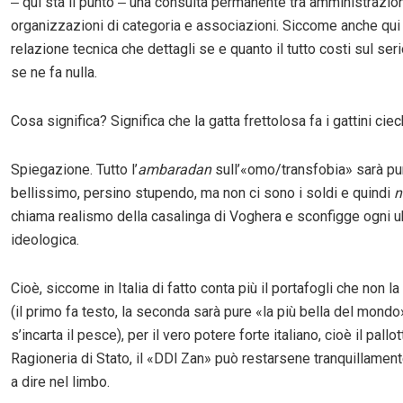
‒ qui sta il punto ‒ una consulta permanente tra amministrazioni
organizzazioni di categoria e associazioni. Siccome anche qui
relazione tecnica che dettagli se e quanto il tutto costi sul seri
se ne fa nulla.
Cosa significa? Significa che la gatta frettolosa fa i gattini ciec
Spiegazione. Tutto l’
ambaradan
sull’«omo/transfobia» sarà pu
bellissimo, persino stupendo, ma non ci sono i soldi e quindi
n
chiama realismo della casalinga di Voghera e sconfigge ogni u
ideologica.
Cioè, siccome in Italia di fatto conta più il portafogli che non la
(il primo fa testo, la seconda sarà pure «la più bella del mondo
s’incarta il pesce), per il vero potere forte italiano, cioè il pallo
Ragioneria di Stato, il «DDl Zan» può restarsene tranquillament
a dire nel limbo.