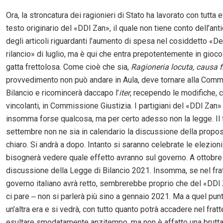
Ora, la stroncatura dei ragionieri di Stato ha lavorato con tutta 
testo originario del «DDl Zan», il quale non tiene conto dell’ant
degli articoli riguardanti l’aumento di spesa nel cosiddetto «D
rilancio» di luglio, ma è qui che entra prepotentemente in gioc
gatta frettolosa. Come cioè che sia,
Ragioneria locuta, causa fi
provvedimento non può andare in Aula, deve tornare alla Com
Bilancio e ricomincerà daccapo l’
iter
, recependo le modifiche, 
vincolanti, in Commissione Giustizia. I partigiani del «DDl Zan
insomma forse qualcosa, ma per certo adesso non la legge. Il 
settembre non ne sia in calendario la discussione della propos
chiaro. Si andrà a dopo. Intanto si saranno celebrate le elezioni
bisognerà vedere quale effetto avranno sul governo. A ottobre 
discussione della Legge di Bilancio 2021. Insomma, se nel fra
governo italiano avrà retto, sembrerebbe proprio che del «DDl
ci pare ‒ non si parlerà più sino a gennaio 2021. Ma a quel pun
un’altra era e si vedrà, con tutto quanto potrà accadere nel frat
esultare smodatamente anzitempo, ma non è affatto una brutta 