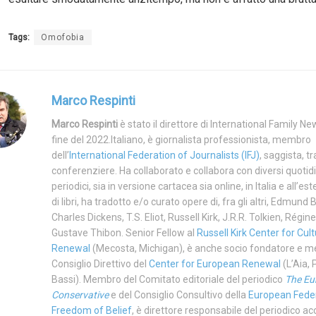
Tags:
Omofobia
Marco Respinti
Marco Respinti
è stato il direttore di International Family New
fine del 2022.Italiano, è giornalista professionista, membro
dell’
International Federation of Journalists (IFJ)
, saggista, t
conferenziere. Ha collaborato e collabora con diversi quotidi
periodici, sia in versione cartacea sia online, in Italia e all’es
di libri, ha tradotto e/o curato opere di, fra gli altri, Edmund 
Charles Dickens, T.S. Eliot, Russell Kirk, J.R.R. Tolkien, Régi
Gustave Thibon. Senior Fellow al
Russell Kirk Center for Cult
Renewal
(Mecosta, Michigan), è anche socio fondatore e 
Consiglio Direttivo del
Center for European Renewal
(L’Aia, 
Bassi). Membro del Comitato editoriale del periodico
The Eu
Conservative
e del Consiglio Consultivo della
European Feder
Freedom of Belief
, è direttore responsabile del periodico 