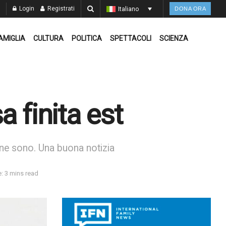
Login
Registrati
Italiano
DONA ORA
AMIGLIA
CULTURA
POLITICA
SPETTACOLI
SCIENZA
a finita est
e ne sono. Una buona notizia
: 3 mins read