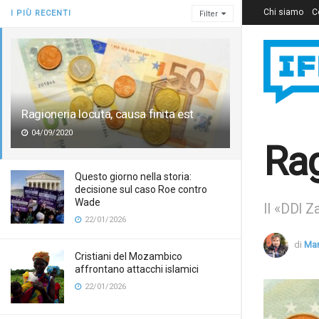
Chi siamo
C
I PIÙ RECENTI
Filter
Ragioneria locuta, causa finita est
04/09/2020
Rag
Questo giorno nella storia:
decisione sul caso Roe contro
Wade
Il «DDl Z
22/01/2026
di
Mar
Cristiani del Mozambico
affrontano attacchi islamici
22/01/2026