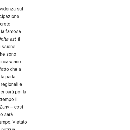
evidenza sul
icipazione
ecreto
o la famosa
nita est
: il
missione
che sono
» incassano
fatto che a
ta parla
 regionali e
ci sarà poi la
ttempo il
 Zan» ‒ così
to sarà
tempo. Vietato
notizia.