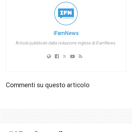
diritti dei transgender, come una significativa minaccia
contemporanea. Egli sostiene che questi sforzi verso
l’uniformità cancellano aspetti fondamentali dell’umanità,
poiché afferma che uomini e donne esistono in una
iFamNews
tensione produttiva.
Articoli pubblicati dalla redazione inglese di iFamNews.
Secondo Papa Francesco, riconoscere e apprezzare le
distinzioni tra i generi è fondamentale per promuovere una
cultura che dia priorità alla tutela delle vocazioni umane e
cristiane. Le sue osservazioni risuonano in un’epoca in cui
le discussioni sui ruoli e le identità di genere sono di
Commenti su questo articolo
primo piano.
Tags:
ideologia di genere
LGBT ideology
Transgenderismo