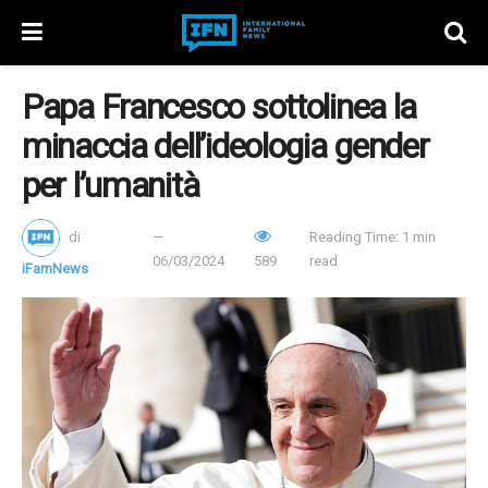
Papa Francesco sottolinea la
minaccia dell’ideologia gender
per l’umanità
di
Reading Time: 1 min
06/03/2024
589
read
iFamNews