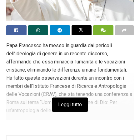
Papa Francesco ha messo in guardia dai pericoli
dell’ideologia di genere in un recente discorso,
affermando che essa minaccia l’umanità e le vocazioni
cristiane, eliminando le differenze umane fondamentali.
Ha fatto queste osservazioni durante un incontro con i
membri dell’Istituto Francese di Ricerca e Antropologia
delle Vocazioni (CRAV), che sta tenendo una conferenza a
Roma sul tema “Uomo, donna, immagine di Dio: Per
Leggi tutto
un’antropologia delle vocazioni”.
Durante la conversazione, ha indicato l’ideologia di genere,
con il suo focus sull’enfatizzazione delle differenze tra
uomini e donne, come evidenziato dal movimento per i