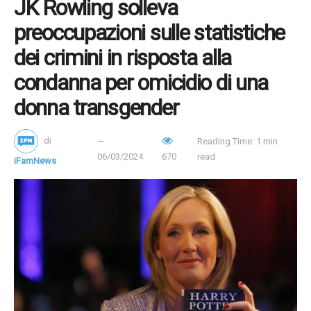
JK Rowling solleva
preoccupazioni sulle statistiche
dei crimini in risposta alla
condanna per omicidio di una
donna transgender
di
Reading Time: 1 min
06/03/2024
670
read
iFamNews