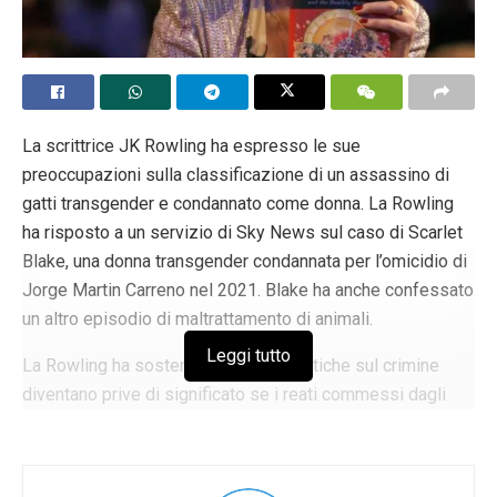
La scrittrice JK Rowling ha espresso le sue
preoccupazioni sulla classificazione di un assassino di
gatti transgender e condannato come donna. La Rowling
ha risposto a un servizio di Sky News sul caso di Scarlet
Blake, una donna transgender condannata per l’omicidio di
Jorge Martin Carreno nel 2021. Blake ha anche confessato
un altro episodio di maltrattamento di animali.
Leggi tutto
La Rowling ha sostenuto che le statistiche sul crimine
diventano prive di significato se i reati commessi dagli
uomini vengono registrati come reati commessi dalle
donne. Ha insistito sul fatto che Blake non è una donna e
che i crimini non devono essere attribuiti alle donne.