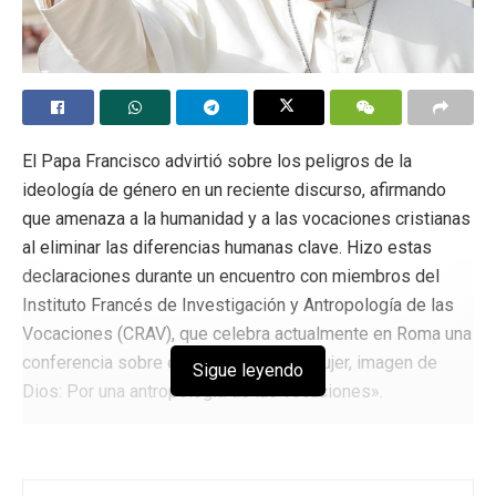
El Papa Francisco advirtió sobre los peligros de la
ideología de género en un reciente discurso, afirmando
que amenaza a la humanidad y a las vocaciones cristianas
al eliminar las diferencias humanas clave. Hizo estas
declaraciones durante un encuentro con miembros del
Instituto Francés de Investigación y Antropología de las
Vocaciones (CRAV), que celebra actualmente en Roma una
conferencia sobre el tema «Hombre, mujer, imagen de
Sigue leyendo
Dios: Por una antropología de las vocaciones».
Durante la conversación, señaló la ideología de género,
centrada en restar importancia a las diferencias entre
hombres y mujeres, como demuestra el movimiento por