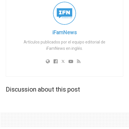
los derechos de los transexuales, como una importante
amenaza contemporánea. Argumentó que estos
esfuerzos hacia la uniformidad borran facetas
fundamentales de la humanidad, ya que afirma que los
iFamNews
hombres y las mujeres existen en una tensión productiva.
Artículos publicados por el equipo editorial de
iFamNews en inglés.
Según el Papa Francisco, reconocer y apreciar las
distinciones entre los géneros es crucial para fomentar
una cultura que dé prioridad a la protección de las
vocaciones humanas y cristianas. Sus comentarios
resuenan en una época en la que los debates sobre los
roles y las identidades de género ocupan un lugar
Discussion about this post
destacado.
Tags:
Ideología de Género
Ideología LGBT
Transgenderism