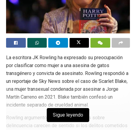
La escritora JK Rowling ha expresado su preocupación
por clasificar como mujer a una asesina de gatos
transgénero y convicta de asesinato. Rowling respondió a
un reportaje de Sky News sobre el caso de Scarlet Blake,
una mujer transexual condenada por asesinar a Jorge
Martín Carreno en 2021. Blake también confesó un
incidente separado de crueldad animal.
Sigue leyendo
Rowling argumentó que las estadísticas sobre
delincuencia carecen de sentido si los delitos cometidos
por hombres se registran como delitos cometidos por