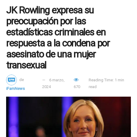
JK Rowling expresa su
preocupación por las
estadísticas criminales en
respuesta a la condena por
asesinato de una mujer
transexual
de
6 marzo,
Reading Time: 1 min
2024
670
read
iFamNews