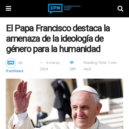
El Papa Francisco destaca la
amenaza de la ideología de
género para la humanidad
de
6 marzo,
Reading Time: 1 min
2024
589
read
iFamNews