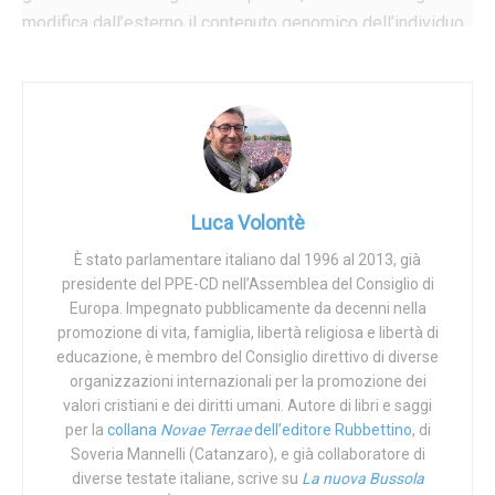
modifica dall’esterno il contenuto genomico dell’individuo
biologico in via di sviluppo», «[…] è difficile, se non
impossibile, stabilire salti nell’evoluzione della sua vita
che possano costituire l’inizio di una realtà genomica
differente dalla precedente». Dunque, «l’evoluzione di
quell’essere è un processo biologico continuo, che dà vita
alle realtà fenotipiche differenti del suo sviluppo entro
Luca Volontè
l’unità viva che lo identifica come un
essere umano vivente
unico, dal momento in cui lo spermatozoo feconda l’uovo
È stato parlamentare italiano dal 1996 al 2013, già
alla sua morte naturale
».
presidente del PPE-CD nell’Assemblea del Consiglio di
Europa. Impegnato pubblicamente da decenni nella
Fondamentale è però anche comprendere ciò che
promozione di vita, famiglia, libertà religiosa e libertà di
determini quell’inizio e ciò che accada nei primi momenti
educazione, è membro del Consiglio direttivo di diverse
organizzazioni internazionali per la promozione dei
di vita dell’embrione umano, il suo sviluppo fino
valori cristiani e dei diritti umani. Autore di libri e saggi
all’impianto nell’endometrio uterino e la sua evoluzione a
per la
collana
Novae Terrae
dell’editore Rubbettino
, di
feto. I dettagli di questi meccanismi sono infatti ancora
Soveria Mannelli (Catanzaro), e già collaboratore di
sconosciuti. La definizione della natura umana di
diverse testate italiane, scrive su
La nuova Bussola