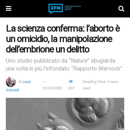
La scienza conferma: l’aborto è
un omicidio, la manipolazione
dell’embrione un delitto
Uno studio pubblicato da “Nature” sbugiarda
una volta in più l’infondato “Rapporto Warnock”
di
Luca
Reading Time: 4 mins
23/05/2020
607
read
Volontè