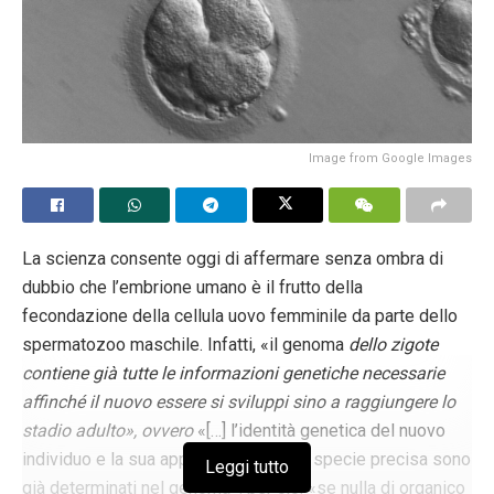
Image from Google Images
La scienza consente oggi di affermare senza ombra di
dubbio che l’embrione umano è il frutto della
fecondazione della cellula uovo femminile da parte dello
spermatozoo maschile. Infatti, «il genoma
dello zigote
contiene già tutte le informazioni genetiche necessarie
affinché il nuovo essere si sviluppi sino a raggiungere lo
stadio adulto», ovvero
«[…] l’identità genetica del nuovo
individuo e la sua appartenenza a una specie precisa sono
Leggi tutto
già determinati nel genoma»: per ciò, «se nulla di organico