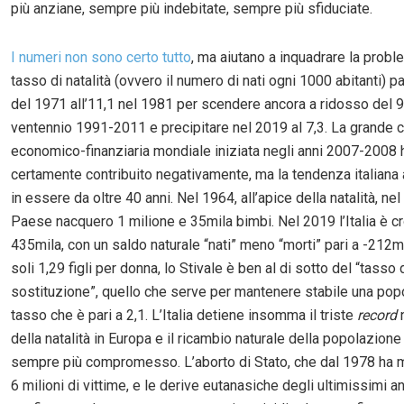
più anziane, sempre più indebitate, sempre più sfiduciate.
I numeri non sono certo tutto
, ma aiutano a inquadrare la proble
tasso di natalità (ovvero il numero di nati ogni 1000 abitanti) p
del 1971 all’11,1 nel 1981 per scendere ancora a ridosso del 9
ventennio 1991-2011 e precipitare nel 2019 al 7,3. La grande c
economico-finanziaria mondiale iniziata negli anni 2007-2008 
certamente contribuito negativamente, ma la tendenza italiana 
in essere da oltre 40 anni. Nel 1964, all’apice della natalità, nel
Paese nacquero 1 milione e 35mila bimbi. Nel 2019 l’Italia è cr
435mila, con un saldo naturale “nati” meno “morti” pari a -212mi
soli 1,29 figli per donna, lo Stivale è ben al di sotto del “tasso 
sostituzione”, quello che serve per mantenere stabile una pop
tasso che è pari a 2,1. L’Italia detiene insomma il triste
record
n
della natalità in Europa e il ricambio naturale della popolazion
sempre più compromesso. L’aborto di Stato, che dal 1978 ha m
6 milioni di vittime, e le derive eutanasiche degli ultimissimi an