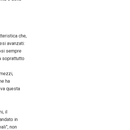
teristica che,
esi avanzati:
dosi sempre
a soprattutto
 mezzi,
he ha
eva questa
, il
 andato in
ali”, non