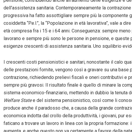
pensione, contribuendo anche all’aumento delle esigenze e dei
dell’assistenza sanitaria. Contemporaneamente la contrazion
progressiva ha fatto assottigliare sempre più la componente g
cosiddetta “P.e.l.”, la “Popolazione in età lavorativa”, vale a dir
età compresa fra i 15 e i 64 anni. Conseguenza: sempre meno
lavorano e sempre più sono le persone in pensione, e queste
esigenze crescenti di assistenza sanitaria. Uno squilibrio evi
I crescenti costi pensionistici e sanitari, nonostante il calo qua
delle prestazioni fornite, vengono così a gravare su una base p
contrazione, richiedendo prelievi fiscali e oneri contributivi e p
sempre più gravosi. Il risultato finale è quello di minare la comp
sistema economico-finanziario, mettendo in dubbio la tenuta d
Welfare State
e del sistema pensionistico, così come li conos
produce anche il paradosso che, a causa della grande contraz
economica indotta dal crollo della produttività, i giovani, pur e
faticano a trovare un lavoro in linea con la propria formazione: i
aumenta, e anche questo non va certamente a favore della natal