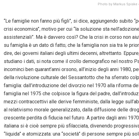
Photo by Markus Spiske
“Le famiglie non fanno più figli”, si dice, aggiungendo subito “p
crisi economica”, motivo per cui “la soluzione sta nell’adozione
assistenziali”. Ma è davvero così? Che la crisi in corso non aiu
su famiglia è un dato di fatto; che la famiglia non sia tra le prior
dire, dei governi italiani degli ultimi decenni, altrettanto. Eppure
studiano i dati, si nota come il crollo demografico nel nostro 
incominci ben quarant’anni orsono, all’inizio degli anni 1980, pe
della rivoluzione culturale del Sessantotto che ha sferrato colpi
famiglia: dall’introduzione del divorzio nel 1970 alla riforma del 
famiglia nel 1975 che colpisce la figura del padre, dall’introdu
mezzi contraccettivi alle derive femministe, dalla legge sull’a
al relativismo morale generalizzato, dalla diffusione delle drog
crescente perdita di fiducia nel futuro. A partire dagli anni 1970
italiana si è cioè sempre più sfilacciata, divenendo progressi
“liquida” e atomizzata: una “società” di persone sempre più so