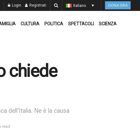
Login
Registrati
Italiano
DONA ORA
AMIGLIA
CULTURA
POLITICA
SPETTACOLI
SCIENZA
Lo chiede
 dell'Italia. Ne è la causa
s read