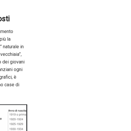
sti
zamento
più la
 naturale in
 vecchiaia”,
o dei giovani
anziani ogni
rafici, è
no case di