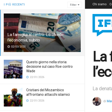
Chi siamo
C
I PIÙ RECENTI
Filter
La famiglia al centro. Lo chiede
l’economia, subito
02/03/2020
La 
Questo giorno nella storia:
l’e
decisione sul caso Roe contro
Wade
22/01/2026
La denata
Cristiani del Mozambico
affrontano attacchi islamici
22/01/2026
di
Mau