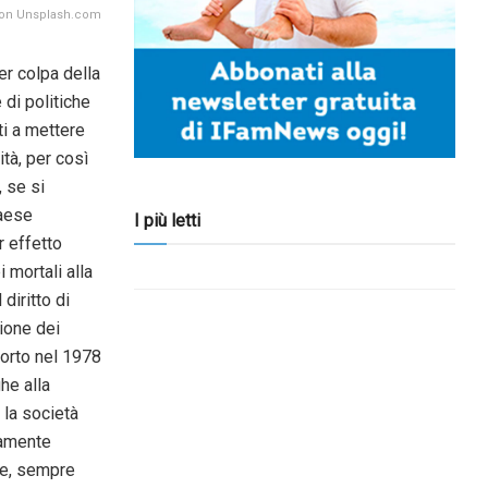
 on Unsplash.com
er colpa della
 di politiche
ti a mettere
ità, per così
, se si
Paese
I più letti
r effetto
 mortali alla
diritto di
zione dei
borto nel 1978
he alla
 la società
vamente
le, sempre