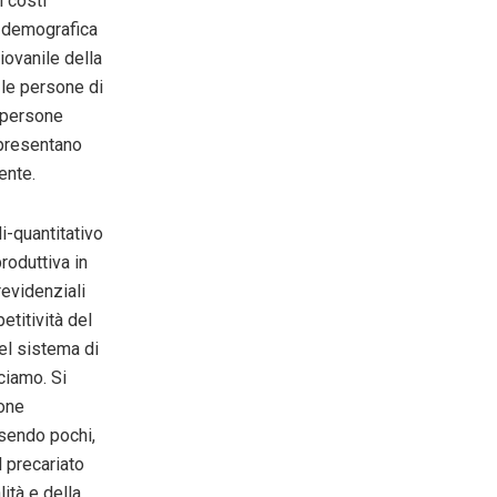
 costi
e demografica
iovanile della
e le persone di
 persone
 presentano
dente.
li-quantitativo
roduttiva in
revidenziali
etitività del
el sistema di
ciamo. Si
ione
ssendo pochi,
l precariato
ità e della