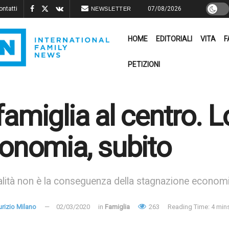
ontatti
07/08/2026
NEWSLETTER
HOME
EDITORIALI
VITA
F
PETIZIONI
famiglia al centro. 
conomia, subito
lità non è la conseguenza della stagnazione economica
rizio Milano
02/03/2020
in
Famiglia
263
Reading Time: 4 min