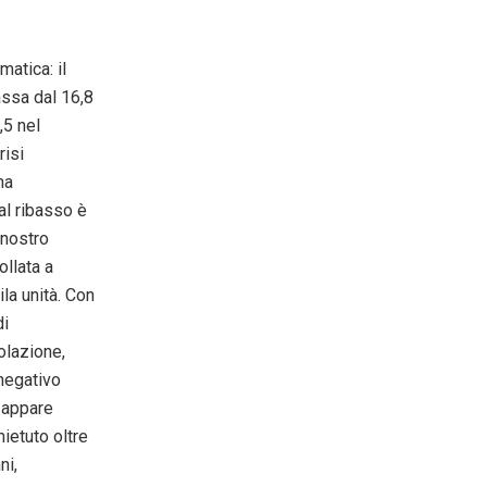
matica: il
assa dal 16,8
,5 nel
risi
ha
al ribasso è
 nostro
ollata a
la unità. Con
di
olazione,
egativo
e appare
ietuto oltre
ni,