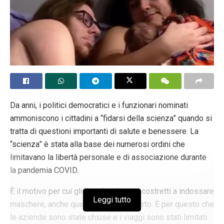
Da anni, i politici democratici e i funzionari nominati
ammoniscono i cittadini a “fidarsi della scienza” quando si
tratta di questioni importanti di salute e benessere. La
“scienza” è stata alla base dei numerosi ordini che
limitavano la libertà personale e di associazione durante
la pandemia COVID.
È il motivo per cui gli americani erano costretti a indossare
Leggi tutto
maschere, anche quando erano all’aperto. È per questo che
le aziende sono state chiuse e i viaggi sono stati limitati.