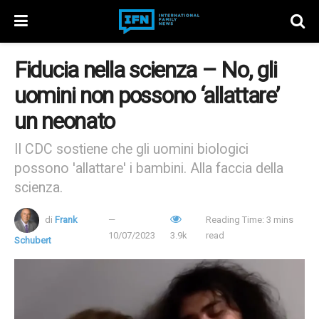
Fiducia nella scienza – No, gli
uomini non possono ‘allattare’
un neonato
Il CDC sostiene che gli uomini biologici
possono 'allattare' i bambini. Alla faccia della
scienza.
di
Frank
Reading Time: 3 mins
10/07/2023
3.9k
read
Schubert