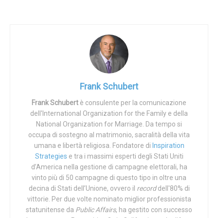
È il motivo per cui le chiese sono state chiuse. È il motivo
per cui ai cari è stato impedito di visitare i parenti negli
ospedali e nelle case di cura. È il motivo per cui il governo
ha licenziato le persone (compreso il personale militare)
che si sono rifiutate di sottoporsi alle iniezioni
sperimentali COVID, e per cui ha cercato di costringere le
aziende a licenziare i propri dipendenti che, allo stesso
Frank Schubert
modo, non volevano le iniezioni. Ed è il motivo per cui il
Frank Schubert
è consulente per la comunicazione
governo ha colluso con le società di social media per
dell'International Organization for the Family e della
chiudere qualsiasi conversazione che mettesse in dubbio
National Organization for Marriage. Da tempo si
la validità della scienza o delle politiche che venivano
occupa di sostegno al matrimonio, sacralità della vita
attuate.
umana e libertà religiosa. Fondatore di
Inspiration
Strategies
e tra i massimi esperti degli Stati Uniti
Naturalmente, ora sappiamo che “la scienza” su cui si
d’America nella gestione di campagne elettorali, ha
basavano i funzionari governativi era fasulla. Non solo le
vinto più di 50 campagne di questo tipo in oltre una
decina di Stati dell’Unione, ovvero il
record
dell'80% di
maschere non hanno funzionato per rallentare la
vittorie. Per due volte nominato miglior professionista
diffusione del COVID, ma anche le vaccinazioni hanno
statunitense da
Public Affairs
, ha gestito con successo
avuto un impatto limitato. Ancora peggio, ora sembra che