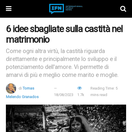
6 idee sbagliate sulla castità nel
matrimonio
Come ogni altra virtù, la castità riguarda
direttamente e principalmente lo sviluppo e il
potenziamento dell'amore. Vi permette di
amarvi di più e meglio come marito e moglie.
di
Tomas
Reading Time: 5
18/08/2023
1.7k
mins read
Melendo Granados