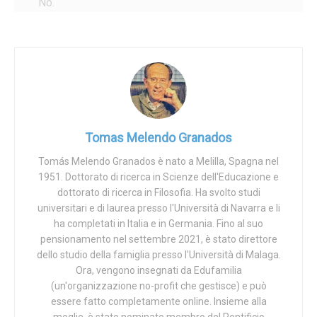
No.
Come qualsiasi altra virtù, la castità ha a che fare
direttamente e principalmente con lo sviluppo e il
potenziamento dell’amore.
E come ogni virtù, abilita, abilita e spinge (non solo
rende capaci, ma inclina e spinge) ad amare di più in
un determinato ambito, che in questo caso sono tutti
gli atti d’amore tra i coniugi: permette loro di amarsi
Tomas Melendo Granados
di più e meglio come marito e moglie.
Tomás Melendo Granados è nato a Melilla, Spagna nel
(E, di conseguenza, essendo coniugi migliori, si
1951. Dottorato di ricerca in Scienze dell'Educazione e
trovano in una buona posizione per essere genitori
dottorato di ricerca in Filosofia. Ha svolto studi
migliori – ed educatori dei loro figli, se è il caso).
universitari e di laurea presso l'Università di Navarra e li
Come qualsiasi altra virtù, la castità coniugale ha a
ha completati in Italia e in Germania. Fino al suo
pensionamento nel settembre 2021, è stato direttore
che fare direttamente e principalmente con l’amore: in
dello studio della famiglia presso l'Università di Malaga.
questo caso, con l’amore dei coniugi in quanto
Ora, vengono insegnati da Edufamilia
coniugi.
(un'organizzazione no-profit che gestisce) e può
Di cattivo gusto?
essere fatto completamente online. Insieme alla