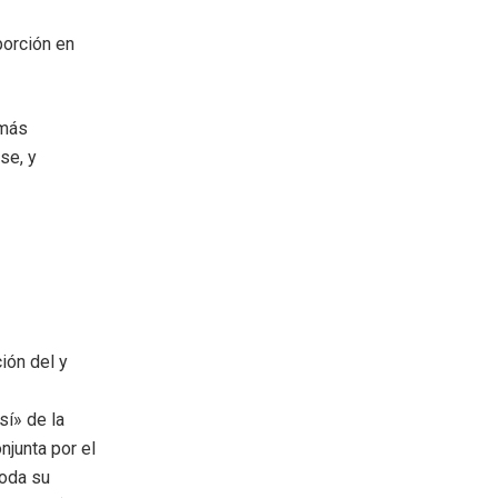
porción en
 más
se, y
ión del y
sí» de la
njunta por el
toda su