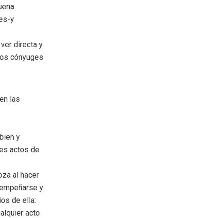
buena
res-y
ver directa y
 los cónyuges
en las
bien y
tes actos de
oza al hacer
de empeñarse y
os de ella:
alquier acto