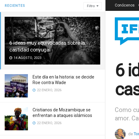
Conócenos
RECIENTES
Filtro
6 ideas muy equivocadas sobre la
castidad conyugal
14 AGOSTO, 2023
6 i
Este día en la historia: se decide
cas
Roe contra Wade
22 ENERO, 2026
Como cual
Cristianos de Mozambique se
enfrentan a ataques islámicos
amor. Ca
22 ENERO, 2026
de
To