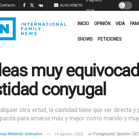
Contacto
SUSCRÍBETE
2026
INICIO
OPINIÓN
VIDA
FAM
SHOWS
PETICIONES
deas muy equivocad
tidad conyugal
quier otra virtud, la castidad tiene que ver directa y
pacita para amarse más y mejor como marido y muj
mas Melendo Granados
14 agosto, 2023
en
Foreground
,
Opinión
,
ÚLT