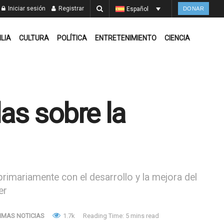
Iniciar sesión
Registrar
Español
DONAR
ILIA
CULTURA
POLÍTICA
ENTRETENIMIENTO
CIENCIA
as sobre la
 primariamente con el desarrollo y la mejora del
er
IMAS NOTICIAS
1.7k
Reading Time: 5 mins read