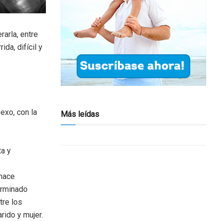
rarla, entre
ida, difícil y
exo, con la
Más leídas
ta y
 hace
erminado
tre los
ido y mujer.