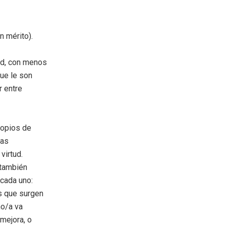
ún mérito).
dad, con menos
ue le son
r entre
propios de
las
virtud.
 también
 cada uno:
s que surgen
no/a va
mejora, o