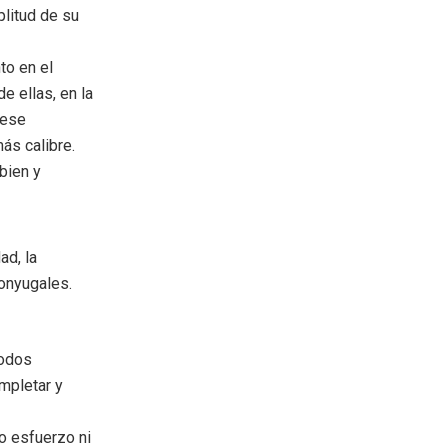
plitud de su
to en el
e ellas, en la
 ese
ás calibre.
bien y
ad, la
conyugales.
todos
mpletar y
o esfuerzo ni