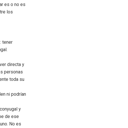
ar es o no es
tre los
: tener
gal.
ver directa y
os personas
ente toda su
den ni podrían
 conyugal y
ope de ese
guno. No es