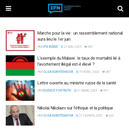
Marche pour la vie : un rassemblement national
aura lieu le 1er juin
PAR
IFN RUSSIE
27 MAI, 2023
397
L’exemple du Malawi : le taux de mortalité lié à
l’avortement illégal est-il élevé ?
PAR
OLGA KUKHTENKOVA
19 AVRIL, 2023
387
Lettre ouverte au ministre russe de la santé
PAR
SCIENCE FOR TRUTH
31 MARS, 2023
991
Nikolaï Nikolaev sur l’éthique et la politique
PAR
OLGA KUKHTENKOVA
27 FÉVRIER, 2023
622