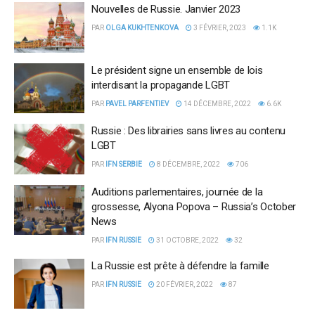
Nouvelles de Russie. Janvier 2023
PAR
OLGA KUKHTENKOVA
3 FÉVRIER, 2023
1.1K
Le président signe un ensemble de lois
interdisant la propagande LGBT
PAR
PAVEL PARFENTIEV
14 DÉCEMBRE, 2022
6.6K
Russie : Des librairies sans livres au contenu
LGBT
PAR
IFN SERBIE
8 DÉCEMBRE, 2022
706
Auditions parlementaires, journée de la
grossesse, Alyona Popova – Russia’s October
News
PAR
IFN RUSSIE
31 OCTOBRE, 2022
32
La Russie est prête à défendre la famille
PAR
IFN RUSSIE
20 FÉVRIER, 2022
87