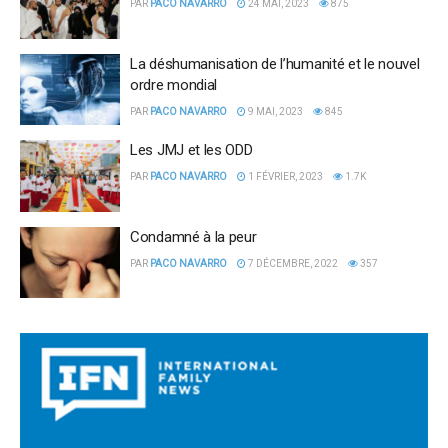
PAR
PACO NAVARRO
24 MAI, 2023
875
La déshumanisation de l’humanité et le nouvel
ordre mondial
PAR
PACO NAVARRO
9 MAI, 2023
845
Les JMJ et les ODD
PAR
PACO NAVARRO
1 FÉVRIER, 2023
1.7K
Condamné à la peur
PAR
PACO NAVARRO
7 DÉCEMBRE, 2022
357