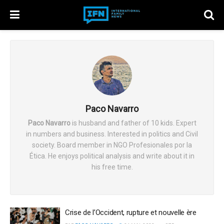
Paco Navarro
Paco Navarro
is husband and father of 10 kids. Expert
in numbers and business. Interested in politics and Civil
society. Board member in NGO Profesionales por la
Ética. He enjoys political analysis and write about it in
his free time.
Crise de l’Occident, rupture et nouvelle ère