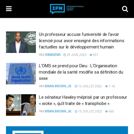
Un professeur accuse l’université de l’avoir
licencié pour avoir enseigné des informations
factuelles sur le développement humain
PAR
IFAMNEWS
29 JUIN, 2023
557
L’OMS se prend pour Dieu : L’Organisation
mondiale de la santé modifie sa définition du
sexe
PAR
BRIAN BROWN, JR.
15 JUILLET, 2022
1.1K
Le sénateur Hawley méprisé par un professeur
« woke », qu’il traite de « transphobe ».
PAR
BRIAN BROWN, JR.
13 JUILLET, 2022
663