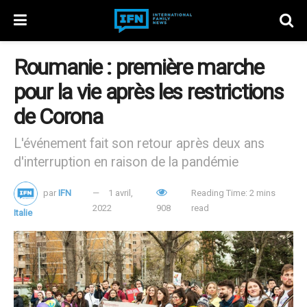
Roumanie : première marche
pour la vie après les restrictions
de Corona
L'événement fait son retour après deux ans
d'interruption en raison de la pandémie
par
IFN
1 avril,
Reading Time: 2 mins
2022
908
read
Italie