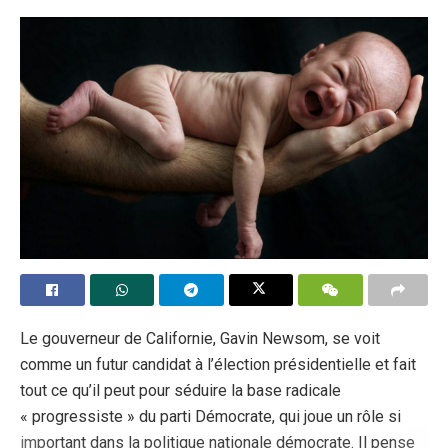
1990, le nombre d’avortements par rapport au nombre de
naissances vivantes était de trois à trois un. En 2013, le
taux d’avortement en Roumanie était le deuxième plus
élevé d’Europe après celui de la Russie. Avec la Marche
pour la Vie de cette année, les organisateurs veulent
attirer l’attention sur les difficultés qui poussent les
femmes enceintes à avorter et sur la nécessité de les
soutenir dans leur choix de vie.
Tags:
Marche pour la vie
Roumanie
Le gouverneur de Californie, Gavin Newsom, se voit
comme un futur candidat à l’élection présidentielle et fait
tout ce qu’il peut pour séduire la base radicale
« progressiste » du parti Démocrate, qui joue un rôle si
important dans la politique nationale démocrate. Il pense