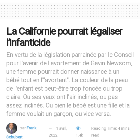
roumaine. Comme le rapporte AgenSir, selon les
organisateurs, le nombre d’avortements est resté élevé
depuis 1958 – date à laquelle l’avortement a été libéralisé
en Roumanie – jusqu’à aujourd’hui, indépendamment du
La Californie pourrait légaliser
régime politique du pays ou du statut de légalité de
l’infanticide
l’avortement.
En vertu de la législation parrainée par le Conseil
23 millions d’interruptions de grossesse
pour l'avenir de l'avortement de Gavin Newsom,
une femme pourrait donner naissance à un
Les chiffres officiels parlent de 23 millions
d’avortements
pratiqués en Roumanie au cours des 63 dernières années,
bébé tout en l'"avortant". La couleur de la peau
un chiffre qui dépasse la population actuelle du pays
de l'enfant est peut-être trop foncée ou trop
(environ vingt millions). Les données de l’Organisation
claire. Ou ses yeux ont l'air inclinés, ou pas
Mondiale de la Santé (OMS), publiées en 2013 par
Life
assez inclinés. Ou bien le bébé est une fille et la
Site News
, montrent que la Roumanie a l’un des taux les
femme voulait un garçon, ou vice versa.
plus élevés d’Europe, avec 480 avortements pour 1.000
naissances vivantes, soit le double de la moyenne
par
Frank
1 avril,
Reading Time: 4 mins
2022
1.4k
read
officielle des avortements dans l’Union Européenne. En
Schubert