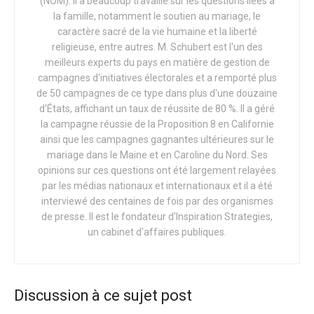
(NOM). Il a beaucoup travaillé sur les questions liées à
soi-disant droits reproductifs pour inclure l’avortement
la famille, notamment le soutien au mariage, le
même après la naissance. En d’autres termes, l’infanticide.
caractère sacré de la vie humaine et la liberté
religieuse, entre autres. M. Schubert est l'un des
En vertu de la législation (Assembly Bill 2223) visant à
meilleurs experts du pays en matière de gestion de
mettre en œuvre l’une des recommandations du Conseil
campagnes d'initiatives électorales et a remporté plus
sur l’Avortement de Newsom, les « personnes enceintes »
de 50 campagnes de ce type dans plus d'une douzaine
(autrement appelées femmes) seraient protégées des
d'États, affichant un taux de réussite de 80 %. Il a géré
sanctions pénales ou civiles pour toute « action ou
la campagne réussie de la Proposition 8 en Californie
ainsi que les campagnes gagnantes ultérieures sur le
omission » liée à leur grossesse, « y compris la fausse
mariage dans le Maine et en Caroline du Nord. Ses
couche, la mortinaissance, l’avortement, ou la mort
opinions sur ces questions ont été largement relayées
périnatale ». De plus, toute personne qui « aide ou
par les médias nationaux et internationaux et il a été
assiste » une femme dans l’exercice de ses « droits » en
interviewé des centaines de fois par des organismes
vertu de la législation est exonérée de toute
de presse. Il est le fondateur d'Inspiration Strategies,
responsabilité. En outre, si un agent des forces de l’ordre
un cabinet d'affaires publiques.
ou une autre autorité devait arrêter ou inculper quelqu’un
pour un crime lié à un acte protégé par la législation,
l’agent pourrait être poursuivi personnellement et des
Discussion à ce sujet post
dommages-intérêts pourraient lui être demandés.