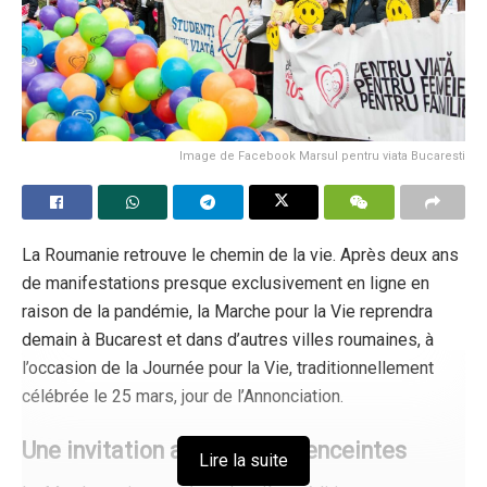
Image de Facebook Marsul pentru viata Bucaresti
La Roumanie retrouve le chemin de la vie. Après deux ans
de manifestations presque exclusivement en ligne en
raison de la pandémie, la Marche pour la Vie reprendra
demain à Bucarest et dans d’autres villes roumaines, à
l’occasion de la Journée pour la Vie, traditionnellement
célébrée le 25 mars, jour de l’Annonciation.
Une invitation aux femmes enceintes
Lire la suite