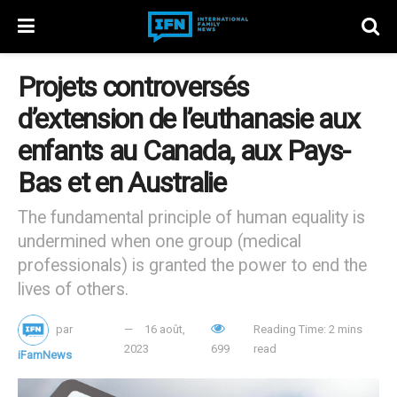
Projets controversés
d’extension de l’euthanasie aux
enfants au Canada, aux Pays-
Bas et en Australie
The fundamental principle of human equality is
undermined when one group (medical
professionals) is granted the power to end the
lives of others.
par
16 août,
Reading Time: 2 mins
2023
699
read
iFamNews