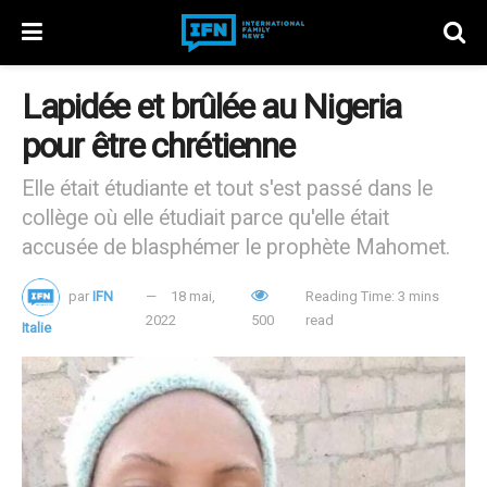
Lapidée et brûlée au Nigeria
pour être chrétienne
Elle était étudiante et tout s'est passé dans le
collège où elle étudiait parce qu'elle était
accusée de blasphémer le prophète Mahomet.
par
IFN
18 mai,
Reading Time: 3 mins
2022
500
read
Italie